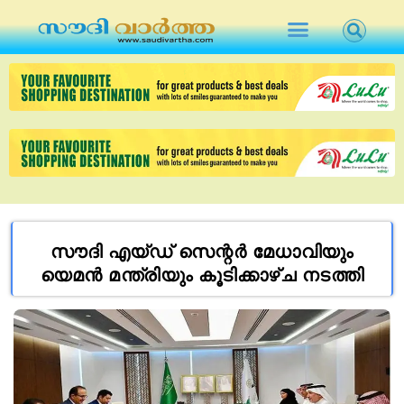
സൗദി എയ്ഡ് സെന്റർ മേധാവിയും
യെമൻ മന്ത്രിയും കൂടിക്കാഴ്ച നടത്തി