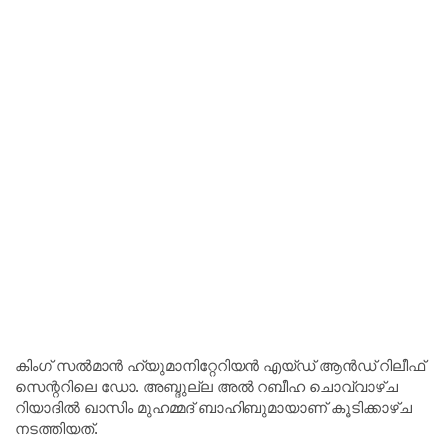
കിംഗ് സൽമാൻ ഹ്യുമാനിറ്റേറിയൻ എയ്ഡ് ആൻഡ് റിലീഫ്
സെന്ററിലെ ഡോ. അബ്ദുല്ല അൽ റബീഹ ചൊവ്വാഴ്ച
റിയാദിൽ ഖാസിം മുഹമ്മദ് ബാഹിബുമായാണ് കൂടിക്കാഴ്ച
നടത്തിയത്.