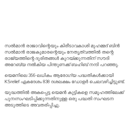
സൽമാൻ രാജാവിന്റെയും കിരീടാവകാശി മുഹമ്മദ് ബിൻ
സൽമാൻ രാജകുമാരന്റെയും നേതൃത്വത്തിൽ തന്റെ
രാജ്യത്തിന്റെ ദുരിതങ്ങൾ കുറയ്ക്കുന്നതിന് സൗദി
അറേബ്യ നൽകിയ പിന്തുണക്ക് ബഹിബ് നന്ദി പറഞ്ഞു.
യെമനിലെ 356-ലധികം ആരോഗ്യ പദ്ധതികൾക്കായി
KSrelief ഏകദേശം 838 ദശലക്ഷം ഡോളർ ചെലവഴിച്ചിട്ടുണ്ട്.
യുദ്ധത്തിൽ അകപ്പെട്ട യെമൻ കുട്ടികളെ സമൂഹത്തിലേക്ക്
പുനഃസംഘടിപ്പിക്കുന്നതിനുള്ള ഒരു പദ്ധതി സംഘടന
അടുത്തിടെ അവതരിപ്പിച്ചു.