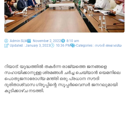
Admin SLM
November 2, 2022
8:10 am
Updated : January 3, 2023
10:36 PM
Categories :
സൗദി അറേബ്യ
റിയാദ്: യുദ്ധത്തിൽ തകർന്ന രാജ്യത്തെ ജനങ്ങളെ
സഹായിക്കാനുള്ള ശ്രമങ്ങൾ ചർച്ച ചെയ്യാൻ യെമനിലെ
പൊതുജനാരോഗ്യ മന്ത്രി ഒരു പ്രധാന സൗദി
ദുരിതാശ്വാസ ഗ്രൂപ്പിന്റെ സൂപ്പർവൈസർ ജനറലുമായി
കൂടിക്കാഴ്ച നടത്തി.