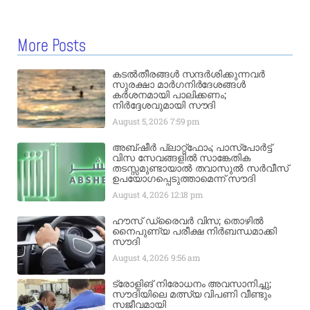
More Posts
കടൽതീരങ്ങൾ സന്ദർശിക്കുന്നവർ
സുരക്ഷാ മാർഗനിർദേശങ്ങൾ
കർശനമായി പാലിക്കണം;
നിർദ്ദേശവുമായി സൗദി
August 5, 2026
7:59 pm
അബ്ഷീർ പ്ലാറ്റ്‌ഫോം; പാസ്‌പോർട്ട്
വിസ സേവങ്ങളിൽ സാങ്കേതിക
തടസ്സമുണ്ടായാൽ തവാസുൽ സർവീസ്
ഉപയോഗപ്പെടുത്താമെന്ന് സൗദി
August 4, 2026
12:18 pm
ഹൗസ് ഡ്രൈവർ വിസ; തൊഴിൽ
നൈപുണ്യ പരീക്ഷ നിർബന്ധമാക്കി
സൗദി
August 4, 2026
9:56 am
ട്രോളിങ് നിരോധനം അവസാനിച്ചു;
സൗദിയിലെ മത്സ്യ വിപണി വീണ്ടും
സജീവമായി