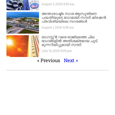
August 2, 2026
8:52 am
അന്താരാഷ്ട്ര നഗര ആസൂത്രണ
പദ്ധതിയുടെ ഭാഗമായി സൗദി കിഴക്കൻ
പ്രവിശ്യയിലെ നഗരങ്ങൾ
August 1, 2026
9:38 am
ഓഗസ്റ്റ് 8 വരെ രാജ്യത്തെ ചില
ഭാഗങ്ങളിൽ അതിശക്തമായ ചൂട്;
മുന്നറിയിപ്പുമായി സൗദി
July 31, 2026
8:09 pm
« Previous
Next »