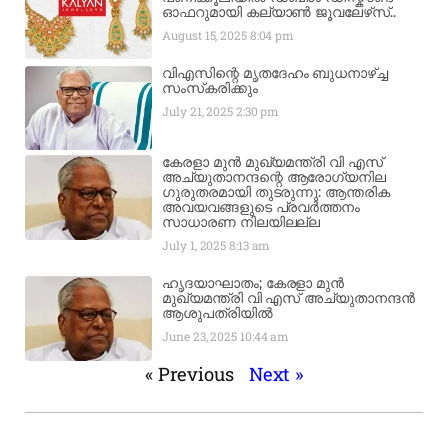
ഓഫറുമായി കല്യാൺ ജൂവലേഴ്‌സ്..
August 15, 2025
8:04 pm
വിഎസിന്റെ മൃതദേഹം ബുധനാഴ്ച്ച
സംസ്‌കരിക്കും
July 21, 2025
2:30 pm
കേരളാ മുൻ മുഖ്യമന്ത്രി വി എസ്
അച്യുതാനന്ദന്റെ ആരോഗ്യനില
ഗുരുതരമായി തുടരുന്നു: ആന്തരിക
അവയവങ്ങളുടെ പ്രവർത്തനം
സാധാരണ നിലയിലല്ല
July 1, 2025
8:13 am
ഹൃദയാഘാതം; കേരളാ മുൻ
മുഖ്യമന്ത്രി വി എസ് അച്യുതാനന്ദൻ
ആശുപത്രിയിൽ
June 23, 2025
10:44 am
« Previous
Next »