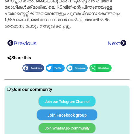
സെപ്തംബറിൽ, കൈകാലുകൾ നഷ്ടപ്പെട്ട 316 യെമനി
രോഗികൾക്ക് മാരിബിലെ KSrelief-ന്റെ പിന്തുണയുള്ള
പ്രോസ്തെറ്റിക് അവയവങ്ങളും പുനരധിവാസ കേന്ദ്രവും
1,585 മെഡിക്കൽ സേവനങ്ങൾ നൽകി, അവരിൽ 85
ശതമാനം പേരും നാടുവിടപ്പെട്ടു.
Previous
Next
Share this
Facebook
Twitter
Telegram
WhatsApp
Join our community
Join our Telegram Channel
Join Facebook group
Join WhatsApp Community