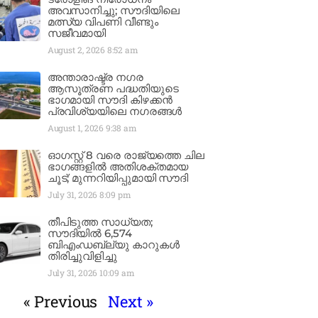
അവസാനിച്ചു; സൗദിയിലെ
മത്സ്യ വിപണി വീണ്ടും
സജീവമായി
August 2, 2026
8:52 am
അന്താരാഷ്ട്ര നഗര
ആസൂത്രണ പദ്ധതിയുടെ
ഭാഗമായി സൗദി കിഴക്കൻ
പ്രവിശ്യയിലെ നഗരങ്ങൾ
August 1, 2026
9:38 am
ഓഗസ്റ്റ് 8 വരെ രാജ്യത്തെ ചില
ഭാഗങ്ങളിൽ അതിശക്തമായ
ചൂട്; മുന്നറിയിപ്പുമായി സൗദി
July 31, 2026
8:09 pm
തീപിടുത്ത സാധ്യത;
സൗദിയിൽ 6,574
ബിഎംഡബ്ല്യു കാറുകൾ
തിരിച്ചുവിളിച്ചു
July 31, 2026
10:09 am
« Previous
Next »