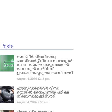
 Posts
അബ്ഷീർ പ്ലാറ്റ്‌ഫോം;
പാസ്‌പോർട്ട് വിസ സേവങ്ങളിൽ
സാങ്കേതിക തടസ്സമുണ്ടായാൽ
തവാസുൽ സർവീസ്
ഉപയോഗപ്പെടുത്താമെന്ന് സൗദി
August 4, 2026
12:18 pm
ഹൗസ് ഡ്രൈവർ വിസ;
തൊഴിൽ നൈപുണ്യ പരീക്ഷ
നിർബന്ധമാക്കി സൗദി
August 4, 2026
9:56 am
ട്രോളിങ് നിരോധനം