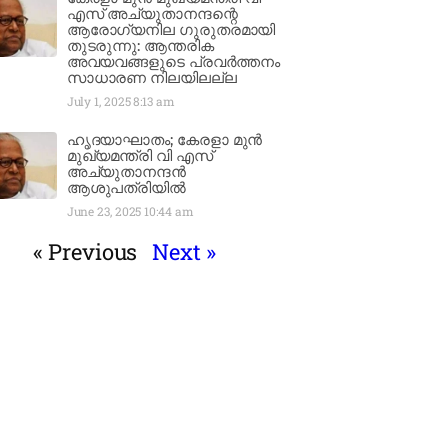
എസ് അച്യുതാനന്ദന്റെ
ആരോഗ്യനില ഗുരുതരമായി
തുടരുന്നു: ആന്തരിക
അവയവങ്ങളുടെ പ്രവർത്തനം
സാധാരണ നിലയിലല്ല
July 1, 2025
8:13 am
ഹൃദയാഘാതം; കേരളാ മുൻ
മുഖ്യമന്ത്രി വി എസ്
അച്യുതാനന്ദൻ
ആശുപത്രിയിൽ
June 23, 2025
10:44 am
« Previous
Next »