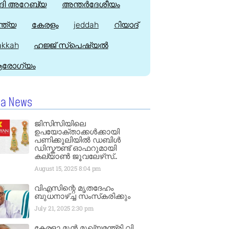
ി അറേബ്യ
അന്തർദേശീയം
്ത്യ
കേരളം
jeddah
റിയാദ്
kkah
ഹജ്ജ്‌ സ്പെഷ്യൽ
രോഗ്യം
la News
ജിസിസിയിലെ
ഉപയോക്താക്കൾക്കായി
പണിക്കൂലിയിൽ ഡബിൾ
ഡിസ്കൗണ്ട് ഓഫറുമായി
കല്യാൺ ജൂവലേഴ്‌സ്..
August 15, 2025
8:04 pm
വിഎസിന്റെ മൃതദേഹം
ബുധനാഴ്ച്ച സംസ്‌കരിക്കും
July 21, 2025
2:30 pm
കേരളാ മുൻ മുഖ്യമന്ത്രി വി