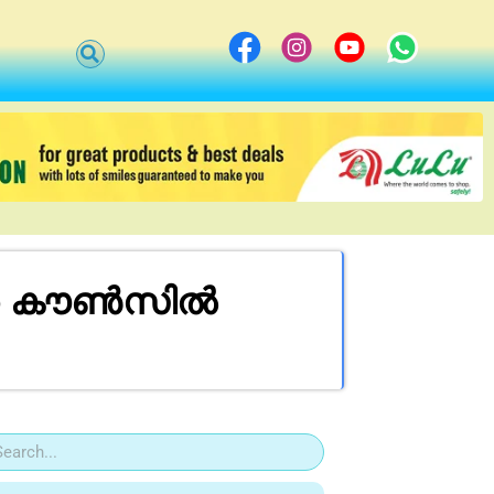
ൂറ കൗൺസിൽ