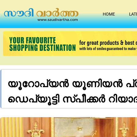
HOME
LAT
യൂറോപ്യൻ യൂണിയൻ പ്
ഡെപ്യൂട്ടി സ്പീക്കർ റിയാ