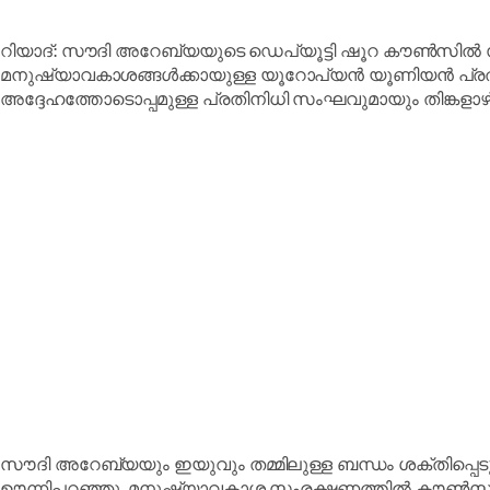
റിയാദ്: സൗദി അറേബ്യയുടെ ഡെപ്യൂട്ടി ഷൂറ കൗൺസിൽ 
മനുഷ്യാവകാശങ്ങൾക്കായുള്ള യൂറോപ്യൻ യൂണിയൻ പ്ര
അദ്ദേഹത്തോടൊപ്പമുള്ള പ്രതിനിധി സംഘവുമായും തിങ്കളാഴ്ച
സൗദി അറേബ്യയും ഇയുവും തമ്മിലുള്ള ബന്ധം ശക്തിപ്പെട
ഊന്നിപ്പറഞ്ഞു, മനുഷ്യാവകാശ സംരക്ഷണത്തിൽ കൗൺസിലിന്