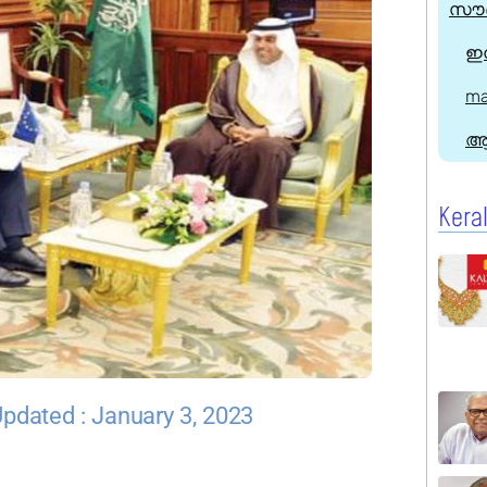
സൗദ
ഇന
ma
ആ
Kera
pdated : January 3, 2023