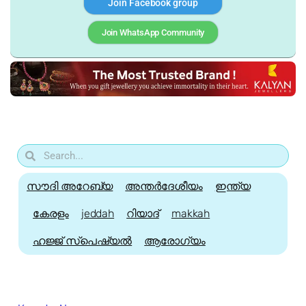
Join Facebook group
Join WhatsApp Community
സൗദി അറേബ്യ
അന്തർദേശീയം
ഇന്ത്യ
കേരളം
jeddah
റിയാദ്
makkah
ഹജ്ജ്‌ സ്പെഷ്യൽ
ആരോഗ്യം