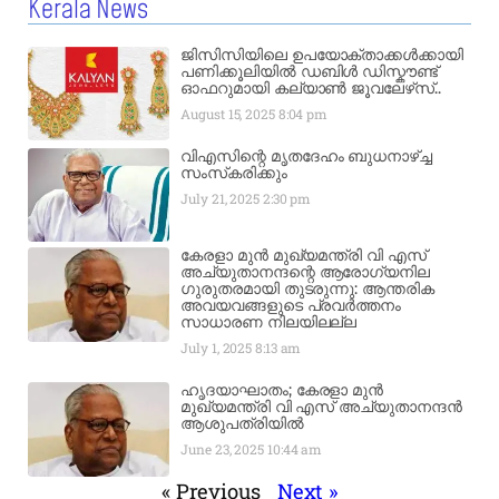
Kerala News
ജിസിസിയിലെ ഉപയോക്താക്കൾക്കായി
പണിക്കൂലിയിൽ ഡബിൾ ഡിസ്കൗണ്ട്
ഓഫറുമായി കല്യാൺ ജൂവലേഴ്‌സ്..
August 15, 2025
8:04 pm
വിഎസിന്റെ മൃതദേഹം ബുധനാഴ്ച്ച
സംസ്‌കരിക്കും
July 21, 2025
2:30 pm
കേരളാ മുൻ മുഖ്യമന്ത്രി വി എസ്
അച്യുതാനന്ദന്റെ ആരോഗ്യനില
ഗുരുതരമായി തുടരുന്നു: ആന്തരിക
അവയവങ്ങളുടെ പ്രവർത്തനം
സാധാരണ നിലയിലല്ല
July 1, 2025
8:13 am
ഹൃദയാഘാതം; കേരളാ മുൻ
മുഖ്യമന്ത്രി വി എസ് അച്യുതാനന്ദൻ
ആശുപത്രിയിൽ
June 23, 2025
10:44 am
« Previous
Next »