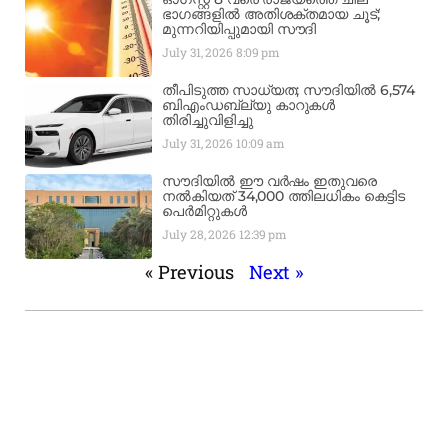
ഭാഗങ്ങളിൽ അതിശക്തമായ ചൂട്;
മുന്നറിയിപ്പുമായി സൗദി
July 31, 2026
8:09 pm
തീപിടുത്ത സാധ്യത; സൗദിയിൽ 6,574
ബിഎംഡബ്ല്യു കാറുകൾ
തിരിച്ചുവിളിച്ചു
July 31, 2026
10:09 am
സൗദിയിൽ ഈ വർഷം ഇതുവരെ
നൽകിയത് 34,000 ത്തിലധികം കെട്ടിട
പെർമിറ്റുകൾ
July 28, 2026
12:39 pm
« Previous
Next »