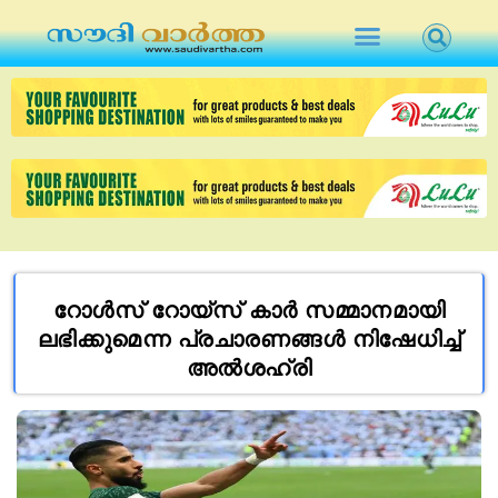
റോള്‍സ് റോയ്‌സ് കാര്‍ സമ്മാനമായി
ലഭിക്കുമെന്ന പ്രചാരണങ്ങള്‍ നിഷേധിച്ച്
അല്‍ശഹ്‌രി