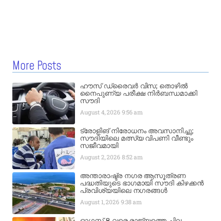
More Posts
ഹൗസ് ഡ്രൈവർ വിസ; തൊഴിൽ
നൈപുണ്യ പരീക്ഷ നിർബന്ധമാക്കി
സൗദി
August 4, 2026
9:56 am
ട്രോളിങ് നിരോധനം അവസാനിച്ചു;
സൗദിയിലെ മത്സ്യ വിപണി വീണ്ടും
സജീവമായി
August 2, 2026
8:52 am
അന്താരാഷ്ട്ര നഗര ആസൂത്രണ
പദ്ധതിയുടെ ഭാഗമായി സൗദി കിഴക്കൻ
പ്രവിശ്യയിലെ നഗരങ്ങൾ
August 1, 2026
9:38 am
ഓഗസ്റ്റ് 8 വരെ രാജ്യത്തെ ചില