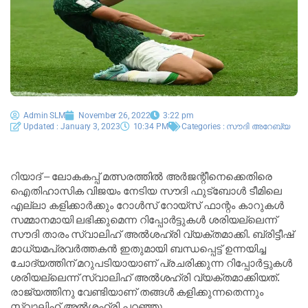
Admin SLM
November 26, 2022
3:22 pm
Updated : January 3, 2023
10:34 PM
Categories :
സൗദി അറേബ്യ
റിയാദ് – ലോകകപ്പ് മത്സരത്തില്‍ അര്‍ജന്റീനെക്കെതിരെ
ഐതിഹാസിക വിജയം നേടിയ സൗദി ഫുട്‌ബോള്‍ ടീമിലെ
എല്ലാ കളിക്കാര്‍ക്കും റോള്‍സ് റോയ്‌സ് ഫാന്റം കാറുകള്‍
സമ്മാനമായി ലഭിക്കുമെന്ന റിപ്പോര്‍ട്ടുകള്‍ ശരിയല്ലെന്ന്
സൗദി താരം സ്വാലിഹ് അല്‍ശഹ്‌രി വ്യക്തമാക്കി. ബ്രിട്ടീഷ്
മാധ്യമപ്രവര്‍ത്തകന്‍ ഇതുമായി ബന്ധപ്പെട്ട് ഉന്നയിച്ച
ചോദ്യത്തിന് മറുപടിയായാണ് പ്രചരിക്കുന്ന റിപ്പോര്‍ട്ടുകള്‍
ശരിയല്ലെന്ന് സ്വാലിഹ് അല്‍ശഹ്‌രി വ്യക്തമാക്കിയത്.
രാജ്യത്തിനു വേണ്ടിയാണ് തങ്ങള്‍ കളിക്കുന്നതെന്നും
സ്വാലിഹ് അല്‍ശഹ്‌രി പറഞ്ഞു.