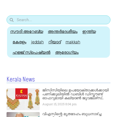
സൗദി അറേബ്യ
അന്തർദേശീയം
ഇന്ത്യ
കേരളം
jeddah
റിയാദ്
makkah
ഹജ്ജ്‌ സ്പെഷ്യൽ
ആരോഗ്യം
Kerala News
ജിസിസിയിലെ ഉപയോക്താക്കൾക്കായി
പണിക്കൂലിയിൽ ഡബിൾ ഡിസ്കൗണ്ട്
ഓഫറുമായി കല്യാൺ ജൂവലേഴ്‌സ്..
August 15, 2025
8:04 pm
വിഎസിന്റെ മൃതദേഹം ബുധനാഴ്ച്ച