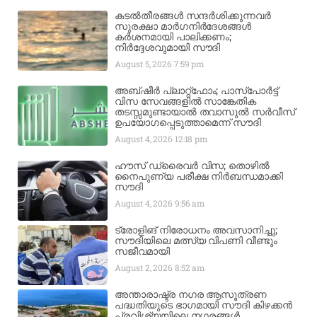
കടൽതീരങ്ങൾ സന്ദർശിക്കുന്നവർ
സുരക്ഷാ മാർഗനിർദേശങ്ങൾ
കർശനമായി പാലിക്കണം;
നിർദ്ദേശവുമായി സൗദി
August 5, 2026
7:59 pm
അബ്ഷീർ പ്ലാറ്റ്‌ഫോം; പാസ്‌പോർട്ട്
വിസ സേവങ്ങളിൽ സാങ്കേതിക
തടസ്സമുണ്ടായാൽ തവാസുൽ സർവീസ്
ഉപയോഗപ്പെടുത്താമെന്ന് സൗദി
August 4, 2026
12:18 pm
ഹൗസ് ഡ്രൈവർ വിസ; തൊഴിൽ
നൈപുണ്യ പരീക്ഷ നിർബന്ധമാക്കി
സൗദി
August 4, 2026
9:56 am
ട്രോളിങ് നിരോധനം അവസാനിച്ചു;
സൗദിയിലെ മത്സ്യ വിപണി വീണ്ടും
സജീവമായി
August 2, 2026
8:52 am
അന്താരാഷ്ട്ര നഗര ആസൂത്രണ
പദ്ധതിയുടെ ഭാഗമായി സൗദി കിഴക്കൻ
പ്രവിശ്യയിലെ നഗരങ്ങൾ