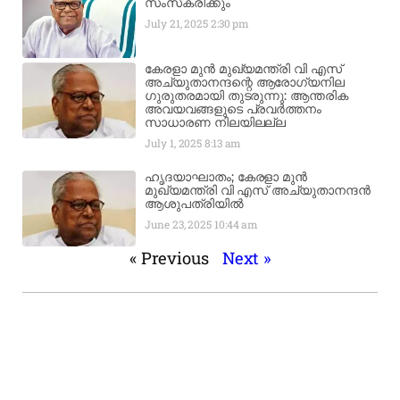
സംസ്‌കരിക്കും
July 21, 2025
2:30 pm
കേരളാ മുൻ മുഖ്യമന്ത്രി വി എസ്
അച്യുതാനന്ദന്റെ ആരോഗ്യനില
ഗുരുതരമായി തുടരുന്നു: ആന്തരിക
അവയവങ്ങളുടെ പ്രവർത്തനം
സാധാരണ നിലയിലല്ല
July 1, 2025
8:13 am
ഹൃദയാഘാതം; കേരളാ മുൻ
മുഖ്യമന്ത്രി വി എസ് അച്യുതാനന്ദൻ
ആശുപത്രിയിൽ
June 23, 2025
10:44 am
« Previous
Next »