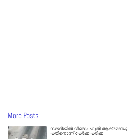
More Posts
സൗദിയിൽ വീണ്ടും ഹൂതി ആക്രമണം;
പതിനൊന്ന് പേർക്ക് പരിക്ക്