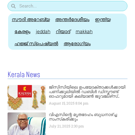
സൗദി അറേബ്യ
അന്തർദേശീയം
ഇന്ത്യ
കേരളം
jeddah
റിയാദ്
makkah
ഹജ്ജ്‌ സ്പെഷ്യൽ
ആരോഗ്യം
Kerala News
ജിസിസിയിലെ ഉപയോക്താക്കൾക്കായി
പണിക്കൂലിയിൽ ഡബിൾ ഡിസ്കൗണ്ട്
ഓഫറുമായി കല്യാൺ ജൂവലേഴ്‌സ്..
August 15, 2025
8:04 pm
വിഎസിന്റെ മൃതദേഹം ബുധനാഴ്ച്ച
സംസ്‌കരിക്കും
July 21, 2025
2:30 pm