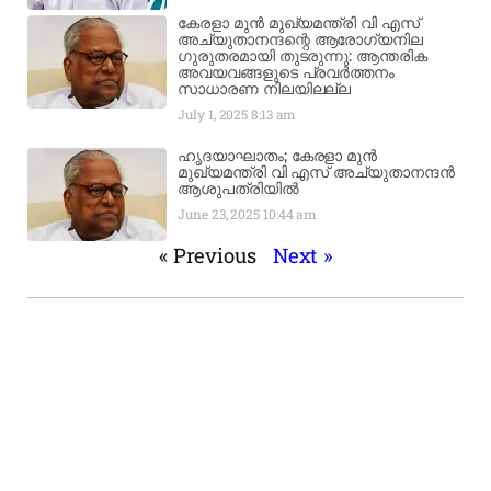
കേരളാ മുൻ മുഖ്യമന്ത്രി വി എസ്
അച്യുതാനന്ദന്റെ ആരോഗ്യനില
ഗുരുതരമായി തുടരുന്നു: ആന്തരിക
അവയവങ്ങളുടെ പ്രവർത്തനം
സാധാരണ നിലയിലല്ല
July 1, 2025
8:13 am
ഹൃദയാഘാതം; കേരളാ മുൻ
മുഖ്യമന്ത്രി വി എസ് അച്യുതാനന്ദൻ
ആശുപത്രിയിൽ
June 23, 2025
10:44 am
« Previous
Next »