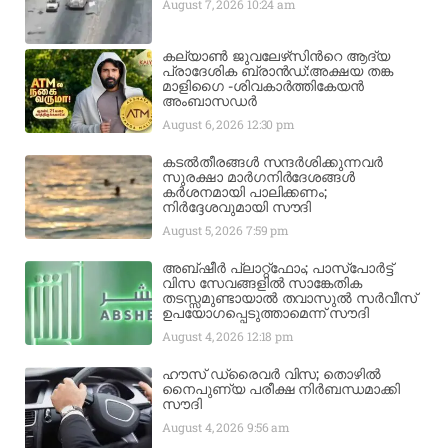
August 7, 2026
10:24 am
കല്യാണ്‍ ജുവലേഴ്‌സിന്‍റെ ആദ്യ
പ്രാദേശിക ബ്രാന്‍ഡ്:അക്ഷയ തങ്ക
മാളിഗൈ -ശിവകാര്‍ത്തികേയൻ
അംബാസഡര്‍
August 6, 2026
12:30 pm
കടൽതീരങ്ങൾ സന്ദർശിക്കുന്നവർ
സുരക്ഷാ മാർഗനിർദേശങ്ങൾ
കർശനമായി പാലിക്കണം;
നിർദ്ദേശവുമായി സൗദി
August 5, 2026
7:59 pm
അബ്ഷീർ പ്ലാറ്റ്‌ഫോം; പാസ്‌പോർട്ട്
വിസ സേവങ്ങളിൽ സാങ്കേതിക
തടസ്സമുണ്ടായാൽ തവാസുൽ സർവീസ്
ഉപയോഗപ്പെടുത്താമെന്ന് സൗദി
August 4, 2026
12:18 pm
ഹൗസ് ഡ്രൈവർ വിസ; തൊഴിൽ
നൈപുണ്യ പരീക്ഷ നിർബന്ധമാക്കി
സൗദി
August 4, 2026
9:56 am