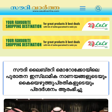
സൗദി ലൈബ്രറി മൊറോക്കോയിലെ
പുരാതന ഇസ്ലാമിക നാണയങ്ങളുടെയും
കൈയെഴുത്തുപ്രതികളുടെയും
പ്രദർശനം ആരംഭിച്ചു