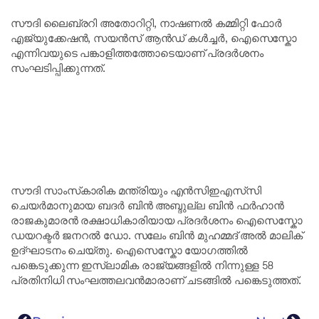
സൗദി ലൈബ്രറി അതോറിറ്റി, നാഷണൽ കമ്മിറ്റി ഫോർ
എജ്യുക്കേഷൻ, സയൻസ് ആൻഡ് കൾച്ചർ, ഐസെസ്കോ
എന്നിവയുടെ പങ്കാളിത്തത്തോടെയാണ് പ്രദർശനം
സംഘടിപ്പിക്കുന്നത്.
സൗദി സാംസ്‌കാരിക മന്ത്രിയും എൻസിഇഎസ്‌സി
ചെയർമാനുമായ ബദർ ബിൻ അബ്ദുല്ല ബിൻ ഫർഹാൻ
രാജകുമാരൻ രക്ഷാധികാരിയായ പ്രദർശനം ഐസെസ്കോ
ഡയറക്ടർ ജനറൽ ഡോ. സലേം ബിൻ മുഹമ്മദ് അൽ മാലിക്
ഉദ്ഘാടനം ചെയ്തു. ഐസെസ്കോ യോഗത്തിൽ
പങ്കെടുക്കുന്ന ഇസ്ലാമിക രാജ്യങ്ങളിൽ നിന്നുള്ള 58
പ്രതിനിധി സംഘത്തലവൻമാരാണ് ചടങ്ങിൽ പങ്കെടുത്തത്.