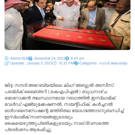
Admin SLM
December 24, 2022
8:45 am
Updated : January 3, 2023
10:32 PM
Categories :
സൗദി അറേബ്യ
ജിദ്ദ: സൗദി അറേബ്യയിലെ കിംഗ് അബ്ദുൽ അസീസ്
പബ്ലിക് ലൈബ്രറി (കെഎപിഎൽ) ബുധനാഴ്ച
മൊറോക്കൻ തലസ്ഥാനമായ റബാത്തിൽ ഇസ്ലാമിക്
വേൾഡ് എജ്യുക്കേഷണൽ, സയന്റിഫിക്, കൾച്ചറൽ
ഓർഗനൈസേഷന്റെ മന്ത്രിതല യോഗത്തോടനുബന്ധിച്ച്
ഇസ്ലാമിക് നാണയങ്ങളുടെയും
കൈയെഴുത്തുപ്രതികളുടെയും നാല് ദിവസത്തെ
പ്രദർശനം ആരംഭിച്ചു.