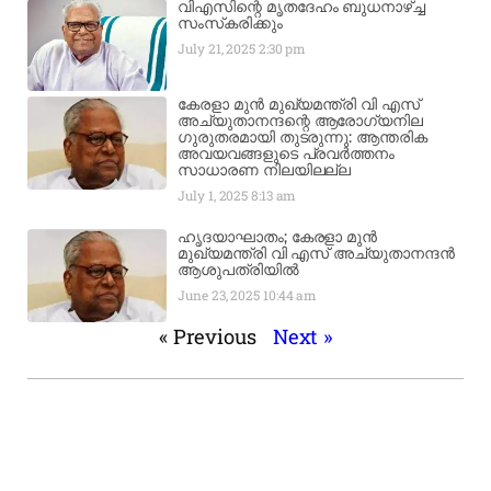
വിഎസിന്റെ മൃതദേഹം ബുധനാഴ്ച്ച
സംസ്‌കരിക്കും
July 21, 2025
2:30 pm
കേരളാ മുൻ മുഖ്യമന്ത്രി വി എസ്
അച്യുതാനന്ദന്റെ ആരോഗ്യനില
ഗുരുതരമായി തുടരുന്നു: ആന്തരിക
അവയവങ്ങളുടെ പ്രവർത്തനം
സാധാരണ നിലയിലല്ല
July 1, 2025
8:13 am
ഹൃദയാഘാതം; കേരളാ മുൻ
മുഖ്യമന്ത്രി വി എസ് അച്യുതാനന്ദൻ
ആശുപത്രിയിൽ
June 23, 2025
10:44 am
« Previous
Next »