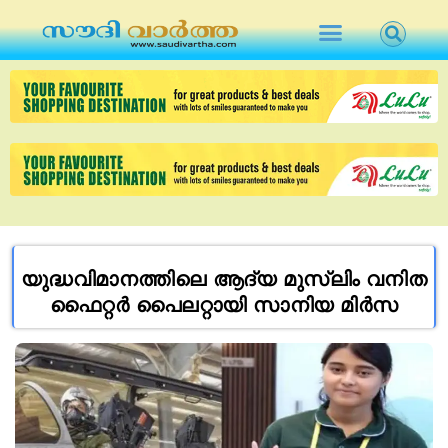
യുദ്ധവിമാനത്തിലെ ആദ്യ മുസ്‌ലിം വനിത
ഫൈറ്റർ പൈലറ്റായി സാനിയ മിർസ