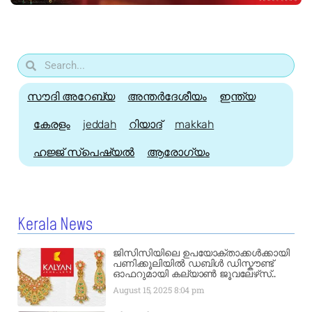
സൗദി അറേബ്യ
അന്തർദേശീയം
ഇന്ത്യ
കേരളം
jeddah
റിയാദ്
makkah
ഹജ്ജ്‌ സ്പെഷ്യൽ
ആരോഗ്യം
Kerala News
ജിസിസിയിലെ ഉപയോക്താക്കൾക്കായി
പണിക്കൂലിയിൽ ഡബിൾ ഡിസ്കൗണ്ട്
ഓഫറുമായി കല്യാൺ ജൂവലേഴ്‌സ്..
August 15, 2025
8:04 pm