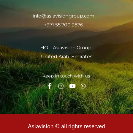
info@asiavisiongroup.com
+971 55 700 2876
HO – Asiavision Group
United Arab Emirates
Keep in touch with us.
Asiavision © all rights reserved