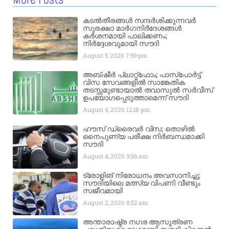
More Posts
കടൽതീരങ്ങൾ സന്ദർശിക്കുന്നവർ
സുരക്ഷാ മാർഗനിർദേശങ്ങൾ
കർശനമായി പാലിക്കണം;
നിർദ്ദേശവുമായി സൗദി
August 5, 2026
7:59 pm
അബ്ഷീർ പ്ലാറ്റ്‌ഫോം; പാസ്‌പോർട്ട്
വിസ സേവങ്ങളിൽ സാങ്കേതിക
തടസ്സമുണ്ടായാൽ തവാസുൽ സർവീസ്
ഉപയോഗപ്പെടുത്താമെന്ന് സൗദി
August 4, 2026
12:18 pm
ഹൗസ് ഡ്രൈവർ വിസ; തൊഴിൽ
നൈപുണ്യ പരീക്ഷ നിർബന്ധമാക്കി
സൗദി
August 4, 2026
9:56 am
ട്രോളിങ് നിരോധനം അവസാനിച്ചു;
സൗദിയിലെ മത്സ്യ വിപണി വീണ്ടും
സജീവമായി
August 2, 2026
8:52 am
അന്താരാഷ്ട്ര നഗര ആസൂത്രണ