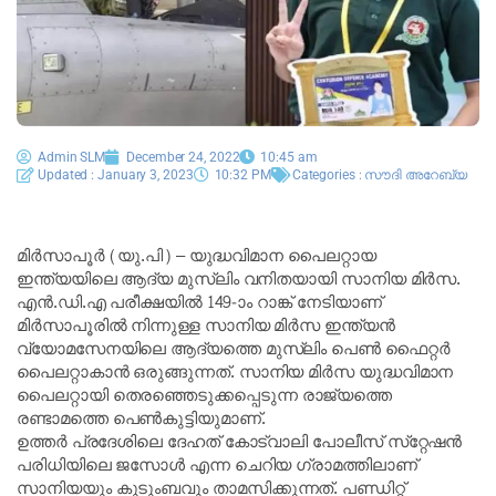
Admin SLM
December 24, 2022
10:45 am
Updated : January 3, 2023
10:32 PM
Categories :
സൗദി അറേബ്യ
മിർസാപൂർ (യു.പി) – യുദ്ധവിമാന പൈലറ്റായ
ഇന്ത്യയിലെ ആദ്യ മുസ്‌ലിം വനിതയായി സാനിയ മിർസ.
എൻ.ഡി.എ പരീക്ഷയിൽ 149-ാം റാങ്ക് നേടിയാണ്
മിർസാപൂരിൽ നിന്നുള്ള സാനിയ മിർസ ഇന്ത്യൻ
വ്യോമസേനയിലെ ആദ്യത്തെ മുസ്‌ലിം പെൺ ഫൈറ്റർ
പൈലറ്റാകാൻ ഒരുങ്ങുന്നത്. സാനിയ മിർസ യുദ്ധവിമാന
പൈലറ്റായി തെരഞ്ഞെടുക്കപ്പെടുന്ന രാജ്യത്തെ
രണ്ടാമത്തെ പെൺകുട്ടിയുമാണ്.
ഉത്തർ പ്രദേശിലെ ദേഹത് കോട്‌വാലി പോലീസ് സ്‌റ്റേഷൻ
പരിധിയിലെ ജസോൾ എന്ന ചെറിയ ഗ്രാമത്തിലാണ്
സാനിയയും കുടുംബവും താമസിക്കുന്നത്. പണ്ഡിറ്റ്