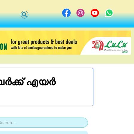
നവർക്ക് എയർ