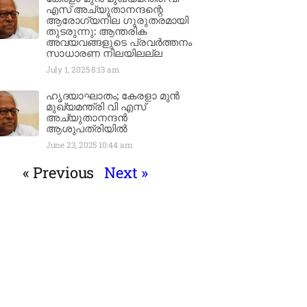
എസ് അച്യുതാനന്ദന്റെ
ആരോഗ്യനില ഗുരുതരമായി
തുടരുന്നു: ആന്തരിക
അവയവങ്ങളുടെ പ്രവർത്തനം
സാധാരണ നിലയിലല്ല
July 1, 2025
8:13 am
ഹൃദയാഘാതം; കേരളാ മുൻ
മുഖ്യമന്ത്രി വി എസ്
അച്യുതാനന്ദൻ
ആശുപത്രിയിൽ
June 23, 2025
10:44 am
« Previous
Next »