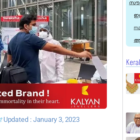
സൗദ
ഇന
ma
ആ
Kera
Updated : January 3, 2023