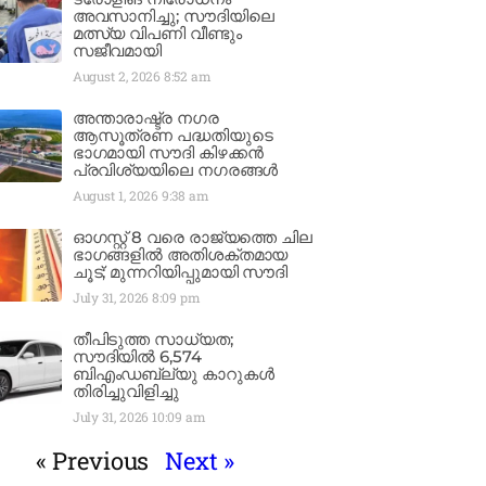
അവസാനിച്ചു; സൗദിയിലെ
മത്സ്യ വിപണി വീണ്ടും
സജീവമായി
August 2, 2026
8:52 am
അന്താരാഷ്ട്ര നഗര
ആസൂത്രണ പദ്ധതിയുടെ
ഭാഗമായി സൗദി കിഴക്കൻ
പ്രവിശ്യയിലെ നഗരങ്ങൾ
August 1, 2026
9:38 am
ഓഗസ്റ്റ് 8 വരെ രാജ്യത്തെ ചില
ഭാഗങ്ങളിൽ അതിശക്തമായ
ചൂട്; മുന്നറിയിപ്പുമായി സൗദി
July 31, 2026
8:09 pm
തീപിടുത്ത സാധ്യത;
സൗദിയിൽ 6,574
ബിഎംഡബ്ല്യു കാറുകൾ
തിരിച്ചുവിളിച്ചു
July 31, 2026
10:09 am
« Previous
Next »