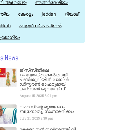
ി അറേബ്യ
അന്തർദേശീയം
്ത്യ
കേരളം
jeddah
റിയാദ്
kkah
ഹജ്ജ്‌ സ്പെഷ്യൽ
രോഗ്യം
la News
ജിസിസിയിലെ
ഉപയോക്താക്കൾക്കായി
പണിക്കൂലിയിൽ ഡബിൾ
ഡിസ്കൗണ്ട് ഓഫറുമായി
കല്യാൺ ജൂവലേഴ്‌സ്..
August 15, 2025
8:04 pm
വിഎസിന്റെ മൃതദേഹം
ബുധനാഴ്ച്ച സംസ്‌കരിക്കും
July 21, 2025
2:30 pm
കേരളാ മുൻ മുഖ്യമന്ത്രി വി