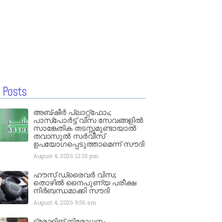
 Posts
അബ്ഷീർ പ്ലാറ്റ്‌ഫോം;
പാസ്‌പോർട്ട് വിസ സേവങ്ങളിൽ
സാങ്കേതിക തടസ്സമുണ്ടായാൽ
തവാസുൽ സർവീസ്
ഉപയോഗപ്പെടുത്താമെന്ന് സൗദി
August 4, 2026
12:18 pm
ഹൗസ് ഡ്രൈവർ വിസ;
തൊഴിൽ നൈപുണ്യ പരീക്ഷ
നിർബന്ധമാക്കി സൗദി
August 4, 2026
9:56 am
ട്രോളിങ് നിരോധനം