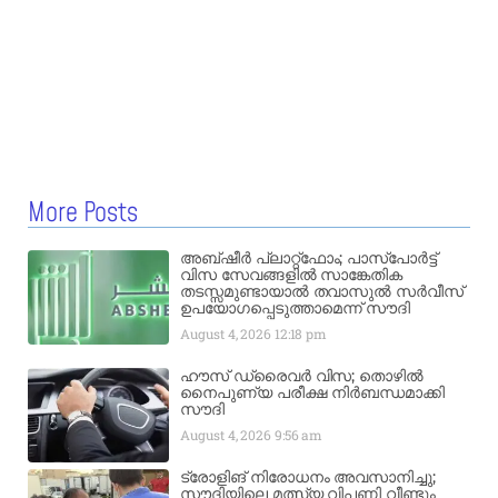
More Posts
അബ്ഷീർ പ്ലാറ്റ്‌ഫോം; പാസ്‌പോർട്ട്
വിസ സേവങ്ങളിൽ സാങ്കേതിക
തടസ്സമുണ്ടായാൽ തവാസുൽ സർവീസ്
ഉപയോഗപ്പെടുത്താമെന്ന് സൗദി
August 4, 2026
12:18 pm
ഹൗസ് ഡ്രൈവർ വിസ; തൊഴിൽ
നൈപുണ്യ പരീക്ഷ നിർബന്ധമാക്കി
സൗദി
August 4, 2026
9:56 am
ട്രോളിങ് നിരോധനം അവസാനിച്ചു;
സൗദിയിലെ മത്സ്യ വിപണി വീണ്ടും