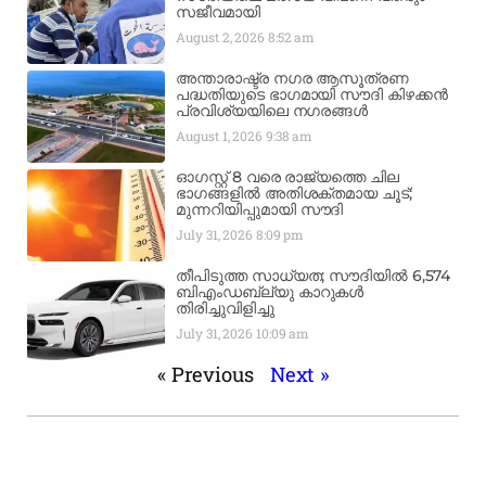
സജീവമായി
August 2, 2026
8:52 am
അന്താരാഷ്ട്ര നഗര ആസൂത്രണ
പദ്ധതിയുടെ ഭാഗമായി സൗദി കിഴക്കൻ
പ്രവിശ്യയിലെ നഗരങ്ങൾ
August 1, 2026
9:38 am
ഓഗസ്റ്റ് 8 വരെ രാജ്യത്തെ ചില
ഭാഗങ്ങളിൽ അതിശക്തമായ ചൂട്;
മുന്നറിയിപ്പുമായി സൗദി
July 31, 2026
8:09 pm
തീപിടുത്ത സാധ്യത; സൗദിയിൽ 6,574
ബിഎംഡബ്ല്യു കാറുകൾ
തിരിച്ചുവിളിച്ചു
July 31, 2026
10:09 am
« Previous
Next »