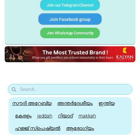
Join our Telegram Channel
Join Facebook group
Join WhatsApp Community
സൗദി അറേബ്യ
അന്തർദേശീയം
ഇന്ത്യ
കേരളം
jeddah
റിയാദ്
makkah
ഹജ്ജ്‌ സ്പെഷ്യൽ
ആരോഗ്യം