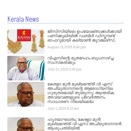
Kerala News
ജിസിസിയിലെ ഉപയോക്താക്കൾക്കായി
പണിക്കൂലിയിൽ ഡബിൾ ഡിസ്കൗണ്ട്
ഓഫറുമായി കല്യാൺ ജൂവലേഴ്‌സ്..
August 15, 2025
8:04 pm
വിഎസിന്റെ മൃതദേഹം ബുധനാഴ്ച്ച
സംസ്‌കരിക്കും
July 21, 2025
2:30 pm
കേരളാ മുൻ മുഖ്യമന്ത്രി വി എസ്
അച്യുതാനന്ദന്റെ ആരോഗ്യനില
ഗുരുതരമായി തുടരുന്നു: ആന്തരിക
അവയവങ്ങളുടെ പ്രവർത്തനം
സാധാരണ നിലയിലല്ല
July 1, 2025
8:13 am
ഹൃദയാഘാതം; കേരളാ മുൻ
മുഖ്യമന്ത്രി വി എസ് അച്യുതാനന്ദൻ
ആശുപത്രിയിൽ