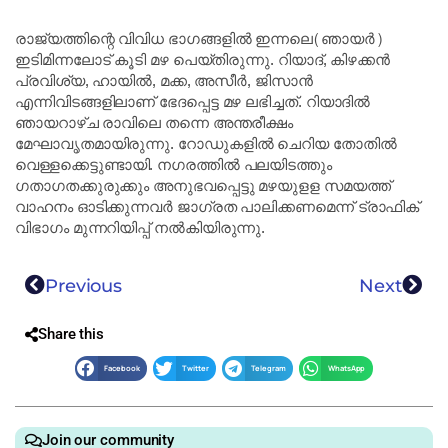
രാജ്യത്തിന്റെ വിവിധ ഭാഗങ്ങളിൽ ഇന്നലെ(ഞായർ)
ഇടിമിന്നലോട് കൂടി മഴ പെയ്തിരുന്നു. റിയാദ്, കിഴക്കൻ
പ്രവിശ്യ, ഹായിൽ, മക്ക, അസീർ, ജിസാൻ
എന്നിവിടങ്ങളിലാണ് ഭേദപ്പെട്ട മഴ ലഭിച്ചത്. റിയാദിൽ
ഞായറാഴ്ച രാവിലെ തന്നെ അന്തരീക്ഷം
മേഘാവൃതമായിരുന്നു. റോഡുകളിൽ ചെറിയ തോതിൽ
വെള്ളക്കെട്ടുണ്ടായി. നഗരത്തിൽ പലയിടത്തും
ഗതാഗതക്കുരുക്കും അനുഭവപ്പെട്ടു മഴയുളള സമയത്ത്
വാഹനം ഓടിക്കുന്നവർ ജാഗ്രത പാലിക്കണമെന്ന് ട്രാഫിക്
വിഭാഗം മുന്നറിയിപ്പ് നൽകിയിരുന്നു.
Previous
Next
Share this
Facebook
Twitter
Telegram
WhatsApp
Join our community