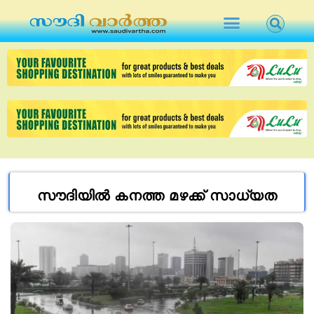
സൗദിയിൽ കനത്ത മഴക്ക് സാധ്യത