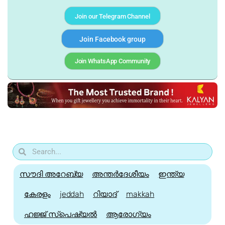
Join our Telegram Channel
Join Facebook group
Join WhatsApp Community
സൗദി അറേബ്യ
അന്തർദേശീയം
ഇന്ത്യ
കേരളം
jeddah
റിയാദ്
makkah
ഹജ്ജ്‌ സ്പെഷ്യൽ
ആരോഗ്യം