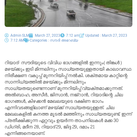
Admin SLM
March 27, 2023
7:12 am
Updated : March 27, 2023
7:12 AM
Categories :
സൗദി അറേബ്യ
റിയാദ്- സൗദിയുടെ വിവിധ ഭാഗങ്ങളിൽ ഇന്നും(തിങ്കൾ)
മഴയ്ക്കും ഇടി മിന്നലിനും സാധ്യതയുള്ളതായി കാലാവസ്ഥ
നിരീക്ഷണ വകുപ്പ് മുന്നറിയിപ്പ് നൽകി. ശക്തമായ കാറ്റിന്റെ
സാന്നിധ്യത്തിൽ മഴയ്ക്കും മിന്നലിനും
സാധ്യതയുണ്ടെന്നാണ് മുന്നറിയിപ്പ് വ്യക്തമാക്കുന്നത്.
അൽബാഹ, അസീർ, ജിസാൻ, നജ്‌റാൻ, റിയാദിന്റെ ചില
ഭാഗങ്ങൾ, കിഴക്കൻ മേഖലയുടെ ദക്ഷിണ ഭാഗം
എന്നിവടങ്ങളിലാണ് മഴയ്ക്ക് സാധ്യതയുള്ളത്. ചില
മേഖലകളിൽ കനത്ത മൂടൽ മഞ്ഞിനും സാധ്യതയുണ്ട്. ഇന്ന്
പ്രതീക്ഷിക്കുന്ന ഏറ്റവും ഉയർന്ന താപനിലകൾ മക്ക 30
ഡിഗ്രി, മദീന 28, റിയാദ് 29, ജിദ്ദ 29, ദമാം 21
എന്നിങ്ങനെയാണ്.