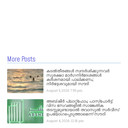
More Posts
കടൽതീരങ്ങൾ സന്ദർശിക്കുന്നവർ
സുരക്ഷാ മാർഗനിർദേശങ്ങൾ
കർശനമായി പാലിക്കണം;
നിർദ്ദേശവുമായി സൗദി
August 5, 2026
7:59 pm
അബ്ഷീർ പ്ലാറ്റ്‌ഫോം; പാസ്‌പോർട്ട്
വിസ സേവങ്ങളിൽ സാങ്കേതിക
തടസ്സമുണ്ടായാൽ തവാസുൽ സർവീസ്
ഉപയോഗപ്പെടുത്താമെന്ന് സൗദി
August 4, 2026
12:18 pm