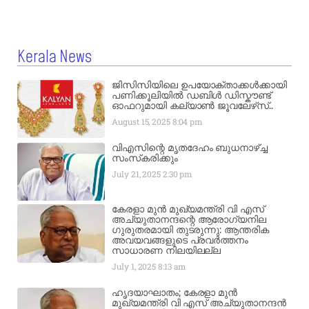
Kerala News
ജിസിസിയിലെ ഉപയോക്താക്കൾക്കായി
പണിക്കൂലിയിൽ ഡബിൾ ഡിസ്കൗണ്ട്
ഓഫറുമായി കല്യാൺ ജൂവലേഴ്‌സ്..
August 15, 2025
8:04 pm
വിഎസിന്റെ മൃതദേഹം ബുധനാഴ്ച്ച
സംസ്‌കരിക്കും
July 21, 2025
2:30 pm
കേരളാ മുൻ മുഖ്യമന്ത്രി വി എസ്
അച്യുതാനന്ദന്റെ ആരോഗ്യനില
ഗുരുതരമായി തുടരുന്നു: ആന്തരിക
അവയവങ്ങളുടെ പ്രവർത്തനം
സാധാരണ നിലയിലല്ല
July 1, 2025
8:13 am
ഹൃദയാഘാതം; കേരളാ മുൻ
മുഖ്യമന്ത്രി വി എസ് അച്യുതാനന്ദൻ