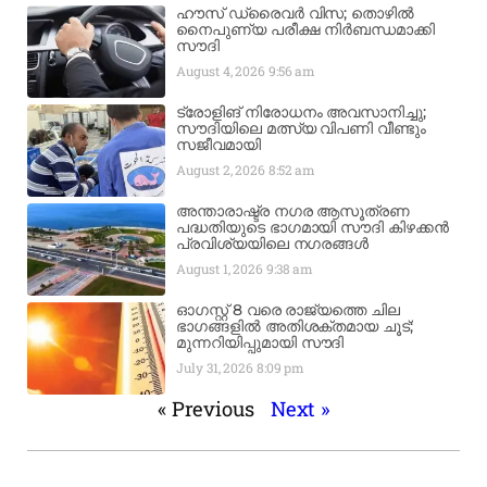
ഹൗസ് ഡ്രൈവർ വിസ; തൊഴിൽ
നൈപുണ്യ പരീക്ഷ നിർബന്ധമാക്കി
സൗദി
August 4, 2026
9:56 am
ട്രോളിങ് നിരോധനം അവസാനിച്ചു;
സൗദിയിലെ മത്സ്യ വിപണി വീണ്ടും
സജീവമായി
August 2, 2026
8:52 am
അന്താരാഷ്ട്ര നഗര ആസൂത്രണ
പദ്ധതിയുടെ ഭാഗമായി സൗദി കിഴക്കൻ
പ്രവിശ്യയിലെ നഗരങ്ങൾ
August 1, 2026
9:38 am
ഓഗസ്റ്റ് 8 വരെ രാജ്യത്തെ ചില
ഭാഗങ്ങളിൽ അതിശക്തമായ ചൂട്;
മുന്നറിയിപ്പുമായി സൗദി
July 31, 2026
8:09 pm
« Previous
Next »