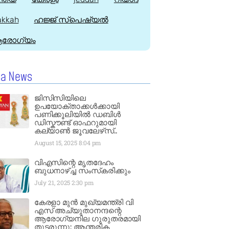
kkah
ഹജ്ജ്‌ സ്പെഷ്യൽ
രോഗ്യം
la News
ജിസിസിയിലെ
ഉപയോക്താക്കൾക്കായി
പണിക്കൂലിയിൽ ഡബിൾ
ഡിസ്കൗണ്ട് ഓഫറുമായി
കല്യാൺ ജൂവലേഴ്‌സ്..
August 15, 2025
8:04 pm
വിഎസിന്റെ മൃതദേഹം
ബുധനാഴ്ച്ച സംസ്‌കരിക്കും
July 21, 2025
2:30 pm
കേരളാ മുൻ മുഖ്യമന്ത്രി വി
എസ് അച്യുതാനന്ദന്റെ
ആരോഗ്യനില ഗുരുതരമായി
തുടരുന്നു: ആന്തരിക