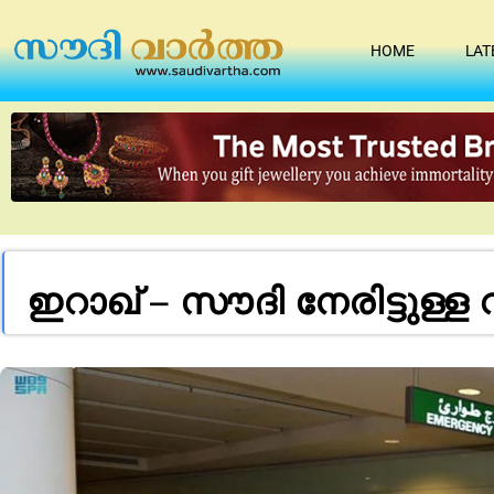
HOME
LAT
ഇറാഖ് – സൗദി നേരിട്ടുള്ള 