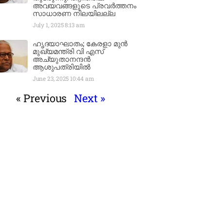
അവയവങ്ങളുടെ പ്രവർത്തനം
സാധാരണ നിലയിലല്ല
July 1, 2025
8:13 am
ഹൃദയാഘാതം; കേരളാ മുൻ
മുഖ്യമന്ത്രി വി എസ്
അച്യുതാനന്ദൻ
ആശുപത്രിയിൽ
June 23, 2025
10:44 am
« Previous
Next »