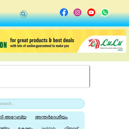
ി അറേബ്യ
അന്തർദേശീയം
്ത്യ
കേരളം
jeddah
റിയാദ്