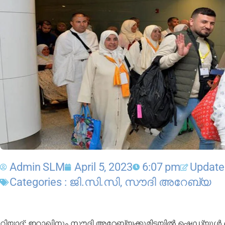
Admin SLM
April 5, 2023
6:07 pm
Updated
Categories :
ജി.സി.സി
,
സൗദി അറേബ്യ
റിയാദ്: ഇറാഖിനും സൗദി അറേബ്യക്കുമിടയിൽ ഷെഡ്യൂൾ ചെ