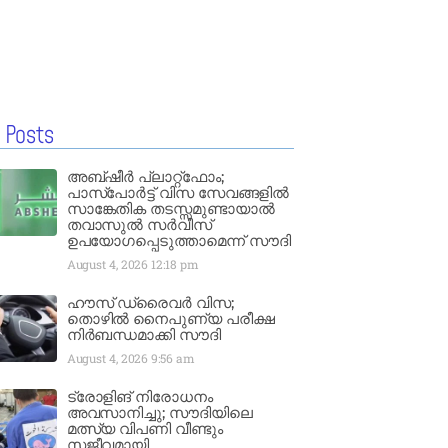
 Posts
അബ്ഷീർ പ്ലാറ്റ്‌ഫോം;
പാസ്‌പോർട്ട് വിസ സേവങ്ങളിൽ
സാങ്കേതിക തടസ്സമുണ്ടായാൽ
തവാസുൽ സർവീസ്
ഉപയോഗപ്പെടുത്താമെന്ന് സൗദി
August 4, 2026
12:18 pm
ഹൗസ് ഡ്രൈവർ വിസ;
തൊഴിൽ നൈപുണ്യ പരീക്ഷ
നിർബന്ധമാക്കി സൗദി
August 4, 2026
9:56 am
ട്രോളിങ് നിരോധനം
അവസാനിച്ചു; സൗദിയിലെ
മത്സ്യ വിപണി വീണ്ടും
സജീവമായി