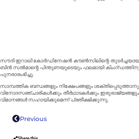
സൗദി-ഇറാഖി കോർഡിനേഷൻ കൗൺസിലിന്റെ തുടർച്ചയായ ശ്ര
ബിൻ സൽമാന്റെ പിന്തുണയുടെയും ഫലമായി കിംഗ്ഡത്തിനും
പുനരാരംഭിച്ചു.
സാമ്പത്തിക ബന്ധങ്ങളും നിക്ഷേപങ്ങളും ശക്തിപ്പെടുത്താനു
വിനോദസഞ്ചാരികൾക്കും തീർഥാടകർക്കും ഇരുരാജ്യങ്ങളും ത
വിമാനങ്ങൾ സഹായിക്കുമെന്ന് പ്രതീക്ഷിക്കുന്നു.
Previous
Share this