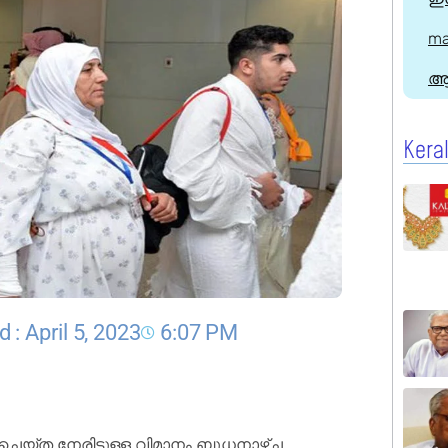
ma
ആ
Kera
 : April 5, 2023
6:07 PM
യ്ത നേരിട്ടുള്ള വിമാനം ബുധനാഴ്ച