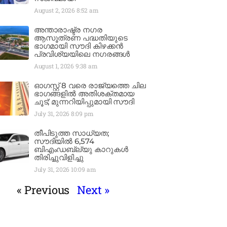
August 2, 2026
8:52 am
അന്താരാഷ്ട്ര നഗര
ആസൂത്രണ പദ്ധതിയുടെ
ഭാഗമായി സൗദി കിഴക്കൻ
പ്രവിശ്യയിലെ നഗരങ്ങൾ
August 1, 2026
9:38 am
ഓഗസ്റ്റ് 8 വരെ രാജ്യത്തെ ചില
ഭാഗങ്ങളിൽ അതിശക്തമായ
ചൂട്; മുന്നറിയിപ്പുമായി സൗദി
July 31, 2026
8:09 pm
തീപിടുത്ത സാധ്യത;
സൗദിയിൽ 6,574
ബിഎംഡബ്ല്യു കാറുകൾ
തിരിച്ചുവിളിച്ചു
July 31, 2026
10:09 am
« Previous
Next »