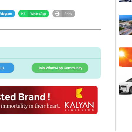
Telegram
WhatsApp
Print
up
Join WhatsApp Community