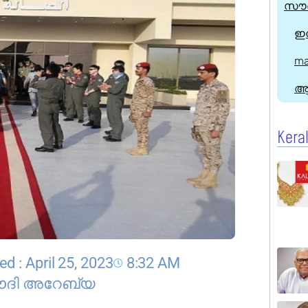
സൗദ
ഇന
ma
ആ
Kera
d : April 25, 2023
8:32 AM
ദി അറേബ്യ