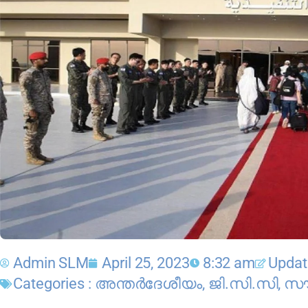
Admin SLM
April 25, 2023
8:32 am
Update
Categories :
അന്തർദേശീയം
,
ജി.സി.സി
,
സൗ