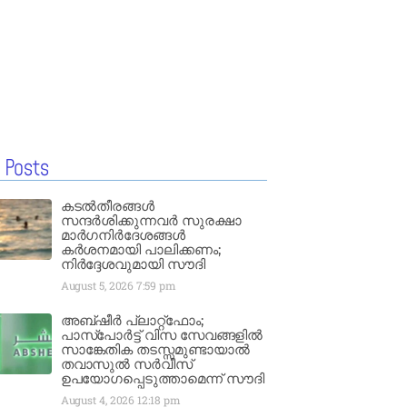
 Posts
കടൽതീരങ്ങൾ
സന്ദർശിക്കുന്നവർ സുരക്ഷാ
മാർഗനിർദേശങ്ങൾ
കർശനമായി പാലിക്കണം;
നിർദ്ദേശവുമായി സൗദി
August 5, 2026
7:59 pm
അബ്ഷീർ പ്ലാറ്റ്‌ഫോം;
പാസ്‌പോർട്ട് വിസ സേവങ്ങളിൽ
സാങ്കേതിക തടസ്സമുണ്ടായാൽ
തവാസുൽ സർവീസ്
ഉപയോഗപ്പെടുത്താമെന്ന് സൗദി
August 4, 2026
12:18 pm