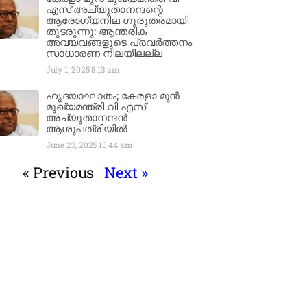
എസ് അച്യുതാനന്ദന്റെ
ആരോഗ്യനില ഗുരുതരമായി
തുടരുന്നു: ആന്തരിക
അവയവങ്ങളുടെ പ്രവർത്തനം
സാധാരണ നിലയിലല്ല
July 1, 2025
8:13 am
ഹൃദയാഘാതം; കേരളാ മുൻ
മുഖ്യമന്ത്രി വി എസ്
അച്യുതാനന്ദൻ
ആശുപത്രിയിൽ
June 23, 2025
10:44 am
« Previous
Next »