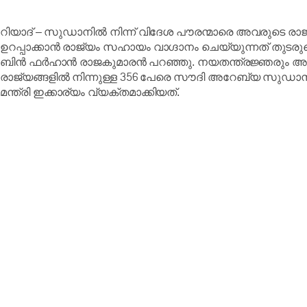
റിയാദ് – സുഡാനിൽ നിന്ന് വിദേശ പൗരന്മാരെ അവരുടെ രാജ്യങ്
ഉറപ്പാക്കാൻ രാജ്യം സഹായം വാഗ്ദാനം ചെയ്യുന്നത് തുടര
ബിൻ ഫർഹാൻ രാജകുമാരൻ പറഞ്ഞു. നയതന്ത്രജ്ഞരും അന്ത
രാജ്യങ്ങളിൽ നിന്നുള്ള 356 പേരെ സൗദി അറേബ്യ സുഡാനിൽ 
മന്ത്രി ഇക്കാര്യം വ്യക്തമാക്കിയത്.