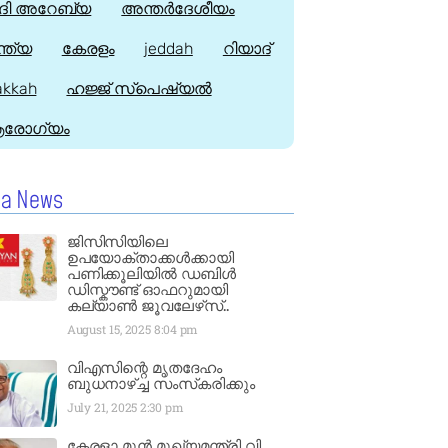
ി അറേബ്യ
അന്തർദേശീയം
്ത്യ
കേരളം
jeddah
റിയാദ്
kkah
ഹജ്ജ്‌ സ്പെഷ്യൽ
രോഗ്യം
la News
ജിസിസിയിലെ
ഉപയോക്താക്കൾക്കായി
പണിക്കൂലിയിൽ ഡബിൾ
ഡിസ്കൗണ്ട് ഓഫറുമായി
കല്യാൺ ജൂവലേഴ്‌സ്..
August 15, 2025
8:04 pm
വിഎസിന്റെ മൃതദേഹം
ബുധനാഴ്ച്ച സംസ്‌കരിക്കും
July 21, 2025
2:30 pm
കേരളാ മുൻ മുഖ്യമന്ത്രി വി