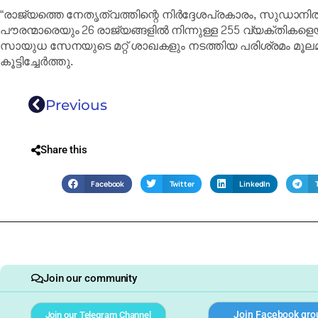
“രാജ്യത്തെ നേതൃത്വത്തിന്റെ നിർദ്ദേശപ്രകാരം, സുഡാനി
പൗരന്മാരെയും 26 രാജ്യങ്ങളിൽ നിന്നുള്ള 255 വ്യക്തികള
സായുധ സേനയുടെ മറ്റ് ശാഖകളും നടത്തിയ പരിശ്രമം മൂല
കൂട്ടിച്ചേർത്തു.
Previous
Share this
Facebook
Twitter
LinkedIn
Join our community
Join Facebook gro
Join our Telegram Channel