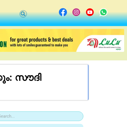
കും: സൗദി