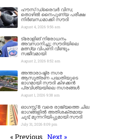
ഹൗസ് ഡ്രൈവർ വിസ;
തൊഴിൽ നൈപുണ്യ പരീക്ഷ
നിർബന്ധമാക്കി സൗദി
August 4, 2026
9:56 am
ട്രോളിങ് നിരോധനം
അവസാനിച്ചു; സൗദിയിലെ
മത്സ്യ വിപണി വീണ്ടും
സജീവമായി
August 2, 2026
8:52 am
അന്താരാഷ്ട്ര നഗര
ആസൂത്രണ പദ്ധതിയുടെ
ഭാഗമായി സൗദി കിഴക്കൻ
പ്രവിശ്യയിലെ നഗരങ്ങൾ
August 1, 2026
9:38 am
ഓഗസ്റ്റ് 8 വരെ രാജ്യത്തെ ചില
ഭാഗങ്ങളിൽ അതിശക്തമായ
ചൂട്; മുന്നറിയിപ്പുമായി സൗദി
July 31, 2026
8:09 pm
« Previous
Next »