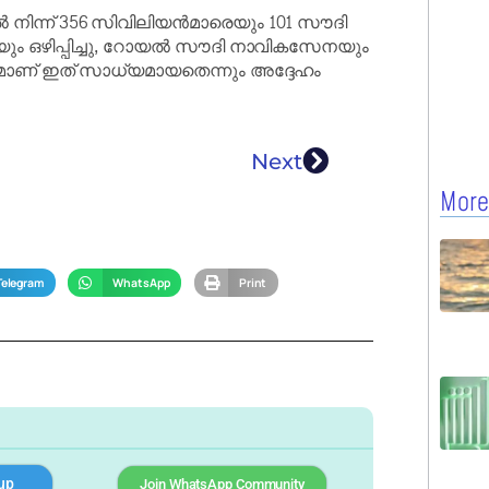
ൽ നിന്ന് 356 സിവിലിയൻമാരെയും 101 സൗദി
െയും ഒഴിപ്പിച്ചു, റോയൽ സൗദി നാവികസേനയും
മാണ് ഇത് സാധ്യമായതെന്നും അദ്ദേഹം
Next
More
Telegram
WhatsApp
Print
up
Join WhatsApp Community