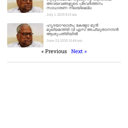
അവയവങ്ങളുടെ പ്രവർത്തനം
സാധാരണ നിലയിലല്ല
July 1, 2025
8:13 am
ഹൃദയാഘാതം; കേരളാ മുൻ
മുഖ്യമന്ത്രി വി എസ് അച്യുതാനന്ദൻ
ആശുപത്രിയിൽ
June 23, 2025
10:44 am
« Previous
Next »