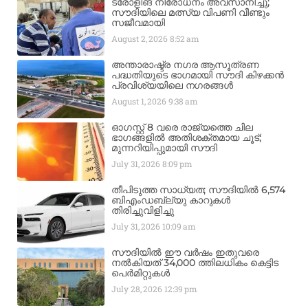
ട്രോളിങ് നിരോധനം അവസാനിച്ചു;
സൗദിയിലെ മത്സ്യ വിപണി വീണ്ടും
സജീവമായി
August 2, 2026
8:52 am
അന്താരാഷ്ട്ര നഗര ആസൂത്രണ
പദ്ധതിയുടെ ഭാഗമായി സൗദി കിഴക്കൻ
പ്രവിശ്യയിലെ നഗരങ്ങൾ
August 1, 2026
9:38 am
ഓഗസ്റ്റ് 8 വരെ രാജ്യത്തെ ചില
ഭാഗങ്ങളിൽ അതിശക്തമായ ചൂട്;
മുന്നറിയിപ്പുമായി സൗദി
July 31, 2026
8:09 pm
തീപിടുത്ത സാധ്യത; സൗദിയിൽ 6,574
ബിഎംഡബ്ല്യു കാറുകൾ
തിരിച്ചുവിളിച്ചു
July 31, 2026
10:09 am
സൗദിയിൽ ഈ വർഷം ഇതുവരെ
നൽകിയത് 34,000 ത്തിലധികം കെട്ടിട
പെർമിറ്റുകൾ
July 28, 2026
12:39 pm