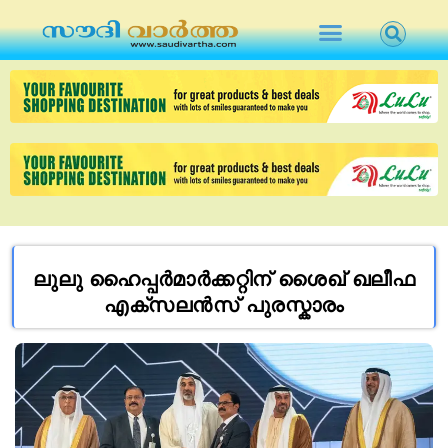
ലുലു ഹൈപ്പർമാർക്കറ്റിന് ശൈഖ് ഖലീഫ
എക്സലൻസ് പുരസ്കാരം