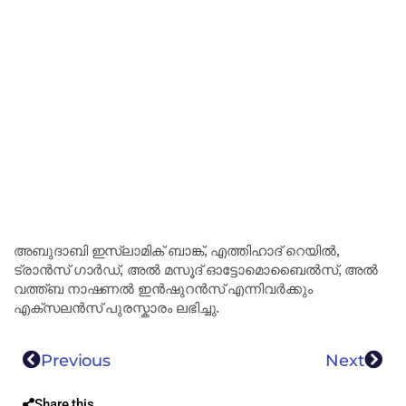
അബുദാബി ഇസ്ലാമിക് ബാങ്ക്, എത്തിഹാദ് റെയിൽ,
ട്രാൻസ് ഗാർഡ്, അൽ മസൂദ് ഓട്ടോമൊബൈൽസ്, അൽ
വത്ത്ബ നാഷണൽ ഇൻഷുറൻസ് എന്നിവർക്കും
എക്സലൻസ് പുരസ്കാരം ലഭിച്ചു.
Previous
Next
Share this