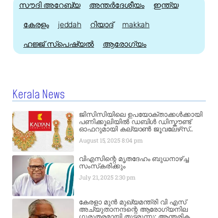
സൗദി അറേബ്യ
അന്തർദേശീയം
ഇന്ത്യ
കേരളം
jeddah
റിയാദ്
makkah
ഹജ്ജ്‌ സ്പെഷ്യൽ
ആരോഗ്യം
Kerala News
ജിസിസിയിലെ ഉപയോക്താക്കൾക്കായി
പണിക്കൂലിയിൽ ഡബിൾ ഡിസ്കൗണ്ട്
ഓഫറുമായി കല്യാൺ ജൂവലേഴ്‌സ്..
August 15, 2025
8:04 pm
വിഎസിന്റെ മൃതദേഹം ബുധനാഴ്ച്ച
സംസ്‌കരിക്കും
July 21, 2025
2:30 pm
കേരളാ മുൻ മുഖ്യമന്ത്രി വി എസ്
അച്യുതാനന്ദന്റെ ആരോഗ്യനില
ഗുരുതരമായി തുടരുന്നു: ആന്തരിക