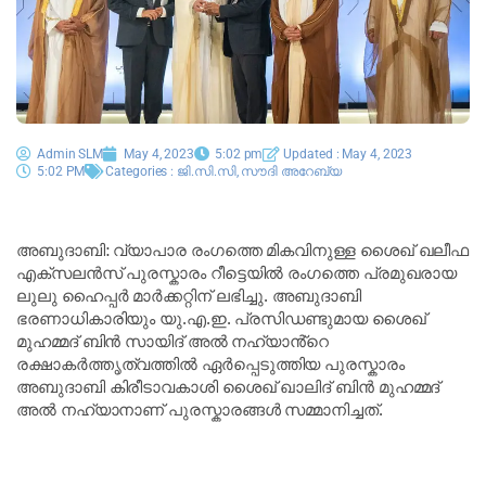
Admin SLM
May 4, 2023
5:02 pm
Updated : May 4, 2023
5:02 PM
Categories :
ജി.സി.സി
,
സൗദി അറേബ്യ
അബുദാബി: വ്യാപാര രംഗത്തെ മികവിനുള്ള ശൈഖ് ഖലീഫ
എക്സലൻസ് പുരസ്കാരം റീട്ടെയിൽ രംഗത്തെ പ്രമുഖരായ
ലുലു ഹൈപ്പർ മാർക്കറ്റിന് ലഭിച്ചു. അബുദാബി
ഭരണാധികാരിയും യു.എ.ഇ. പ്രസിഡണ്ടുമായ ശൈഖ്
മുഹമ്മദ് ബിൻ സായിദ് അൽ നഹ്യാൻ്റെ
രക്ഷാകർത്തൃത്വത്തിൽ ഏർപ്പെടുത്തിയ പുരസ്കാരം
അബുദാബി കിരീടാവകാശി ശൈഖ് ഖാലിദ് ബിൻ മുഹമ്മദ്
അൽ നഹ്യാനാണ് പുരസ്കാരങ്ങൾ സമ്മാനിച്ചത്.