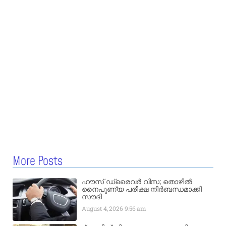
More Posts
ഹൗസ് ഡ്രൈവർ വിസ; തൊഴിൽ
നൈപുണ്യ പരീക്ഷ നിർബന്ധമാക്കി
സൗദി
August 4, 2026
9:56 am