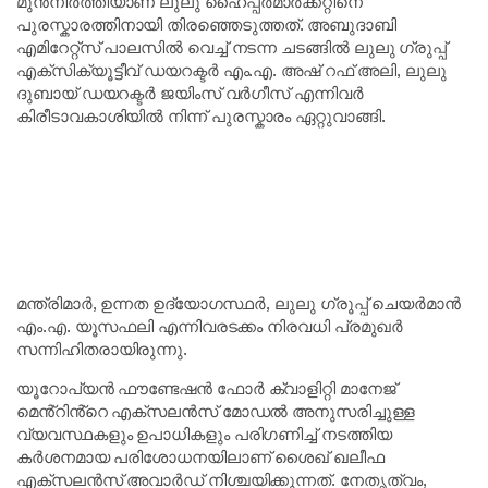
മുൻനിർത്തിയാണ് ലുലു ഹൈപ്പർമാർക്കറ്റിനെ
പുരസ്കാരത്തിനായി തിരഞ്ഞെടുത്തത്. അബുദാബി
എമിറേറ്റ്സ് പാലസിൽ വെച്ച് നടന്ന ചടങ്ങിൽ ലുലു ഗ്രുപ്പ്
എക്സിക്യൂട്ടീവ് ഡയറക്ടർ എം.എ. അഷ് റഫ് അലി, ലുലു
ദുബായ് ഡയറക്ടർ ജയിംസ് വർഗീസ് എന്നിവർ
കിരീടാവകാശിയിൽ നിന്ന് പുരസ്കാരം ഏറ്റുവാങ്ങി.
മന്ത്രിമാർ, ഉന്നത ഉദ്യോഗസ്ഥർ, ലുലു ഗ്രൂപ്പ് ചെയർമാൻ
എം.എ. യൂസഫലി എന്നിവരടക്കം നിരവധി പ്രമുഖർ
സന്നിഹിതരായിരുന്നു.
യൂറോപ്യൻ ഫൗണ്ടേഷൻ ഫോർ ക്വാളിറ്റി മാനേജ്
മെൻ്റിൻ്റെ എക്സലൻസ് മോഡൽ അനുസരിച്ചുള്ള
വ്യവസ്ഥകളും ഉപാധികളും പരിഗണിച്ച് നടത്തിയ
കർശനമായ പരിശോധനയിലാണ് ശൈഖ് ഖലീഫ
എക്സലൻസ് അവാർഡ് നിശ്ചയിക്കുന്നത്. നേതൃത്വം,