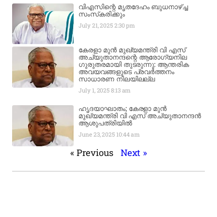
വിഎസിന്റെ മൃതദേഹം ബുധനാഴ്ച്ച
സംസ്‌കരിക്കും
July 21, 2025
2:30 pm
കേരളാ മുൻ മുഖ്യമന്ത്രി വി എസ്
അച്യുതാനന്ദന്റെ ആരോഗ്യനില
ഗുരുതരമായി തുടരുന്നു: ആന്തരിക
അവയവങ്ങളുടെ പ്രവർത്തനം
സാധാരണ നിലയിലല്ല
July 1, 2025
8:13 am
ഹൃദയാഘാതം; കേരളാ മുൻ
മുഖ്യമന്ത്രി വി എസ് അച്യുതാനന്ദൻ
ആശുപത്രിയിൽ
June 23, 2025
10:44 am
« Previous
Next »