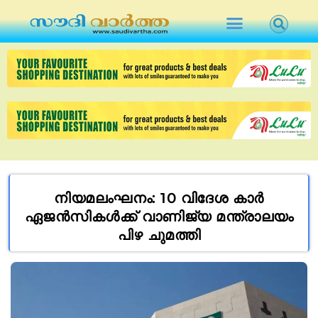
നിയമലംഘനം: 10 വിദേശ കാർ
ഏജൻസികൾക്ക് വാണിജ്യ മന്ത്രാലയം
പിഴ ചുമത്തി