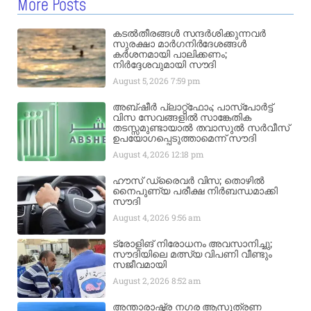
More Posts
കടൽതീരങ്ങൾ സന്ദർശിക്കുന്നവർ
സുരക്ഷാ മാർഗനിർദേശങ്ങൾ
കർശനമായി പാലിക്കണം;
നിർദ്ദേശവുമായി സൗദി
August 5, 2026
7:59 pm
അബ്ഷീർ പ്ലാറ്റ്‌ഫോം; പാസ്‌പോർട്ട്
വിസ സേവങ്ങളിൽ സാങ്കേതിക
തടസ്സമുണ്ടായാൽ തവാസുൽ സർവീസ്
ഉപയോഗപ്പെടുത്താമെന്ന് സൗദി
August 4, 2026
12:18 pm
ഹൗസ് ഡ്രൈവർ വിസ; തൊഴിൽ
നൈപുണ്യ പരീക്ഷ നിർബന്ധമാക്കി
സൗദി
August 4, 2026
9:56 am
ട്രോളിങ് നിരോധനം അവസാനിച്ചു;
സൗദിയിലെ മത്സ്യ വിപണി വീണ്ടും
സജീവമായി
August 2, 2026
8:52 am
അന്താരാഷ്ട്ര നഗര ആസൂത്രണ