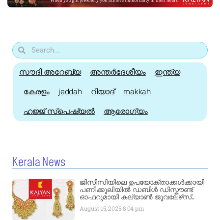
സൗദി അറേബ്യ
അന്തർദേശീയം
ഇന്ത്യ
കേരളം
jeddah
റിയാദ്
makkah
ഹജ്ജ്‌ സ്പെഷ്യൽ
ആരോഗ്യം
Kerala News
ജിസിസിയിലെ ഉപയോക്താക്കൾക്കായി
പണിക്കൂലിയിൽ ഡബിൾ ഡിസ്കൗണ്ട്
ഓഫറുമായി കല്യാൺ ജൂവലേഴ്‌സ്..
August 15, 2025
8:04 pm