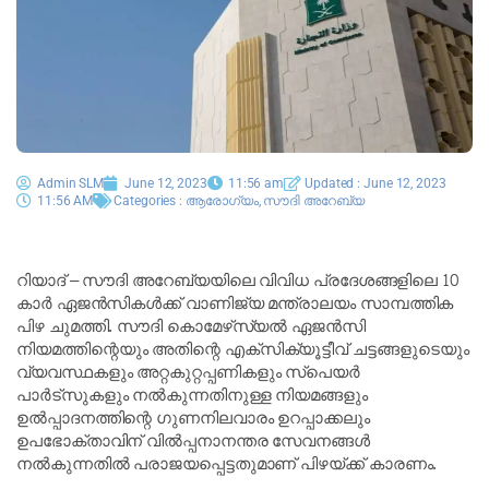
Admin SLM
June 12, 2023
11:56 am
Updated : June 12, 2023
11:56 AM
Categories :
ആരോഗ്യം
,
സൗദി അറേബ്യ
റിയാദ് – സൗദി അറേബ്യയിലെ വിവിധ പ്രദേശങ്ങളിലെ 10
കാർ ഏജൻസികൾക്ക് വാണിജ്യ മന്ത്രാലയം സാമ്പത്തിക
പിഴ ചുമത്തി. സൗദി കൊമേഴ്‌സ്യൽ ഏജൻസി
നിയമത്തിന്റെയും അതിന്റെ എക്‌സിക്യൂട്ടീവ് ചട്ടങ്ങളുടെയും
വ്യവസ്ഥകളും അറ്റകുറ്റപ്പണികളും സ്‌പെയർ
പാർട്‌സുകളും നൽകുന്നതിനുള്ള നിയമങ്ങളും
ഉൽപ്പാദനത്തിന്റെ ഗുണനിലവാരം ഉറപ്പാക്കലും
ഉപഭോക്താവിന് വിൽപ്പനാനന്തര സേവനങ്ങൾ
നൽകുന്നതിൽ പരാജയപ്പെട്ടതുമാണ് പിഴയ്ക്ക് കാരണം.