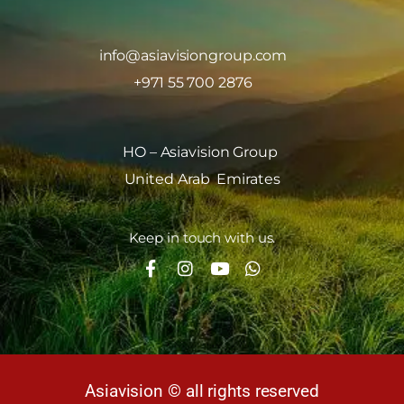
info@asiavisiongroup.com
+971 55 700 2876
HO – Asiavision Group
United Arab Emirates
Keep in touch with us.
Asiavision © all rights reserved