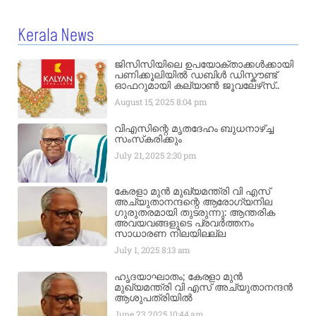
Kerala News
ജിസിസിയിലെ ഉപയോക്താക്കൾക്കായി
പണിക്കൂലിയിൽ ഡബിൾ ഡിസ്കൗണ്ട്
ഓഫറുമായി കല്യാൺ ജൂവലേഴ്‌സ്..
August 15, 2025
8:04 pm
വിഎസിന്റെ മൃതദേഹം ബുധനാഴ്ച്ച
സംസ്‌കരിക്കും
July 21, 2025
2:30 pm
കേരളാ മുൻ മുഖ്യമന്ത്രി വി എസ്
അച്യുതാനന്ദന്റെ ആരോഗ്യനില
ഗുരുതരമായി തുടരുന്നു: ആന്തരിക
അവയവങ്ങളുടെ പ്രവർത്തനം
സാധാരണ നിലയിലല്ല
July 1, 2025
8:13 am
ഹൃദയാഘാതം; കേരളാ മുൻ
മുഖ്യമന്ത്രി വി എസ് അച്യുതാനന്ദൻ
ആശുപത്രിയിൽ
June 23, 2025
10:44 am