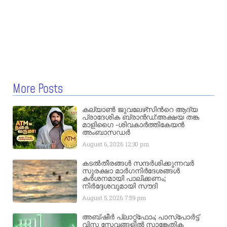
More Posts
കല്യാണ്‍ ജുവലേഴ്‌സിന്‍റെ ആദ്യ
പ്രാദേശിക ബ്രാന്‍ഡ്:അക്ഷയ തങ്ക
മാളിഗൈ -ശിവകാര്‍ത്തികേയൻ
അംബാസഡര്‍
August 6, 2026
12:30 pm
കടൽതീരങ്ങൾ സന്ദർശിക്കുന്നവർ
സുരക്ഷാ മാർഗനിർദേശങ്ങൾ
കർശനമായി പാലിക്കണം;
നിർദ്ദേശവുമായി സൗദി
August 5, 2026
7:59 pm
അബ്ഷീർ പ്ലാറ്റ്‌ഫോം; പാസ്‌പോർട്ട്
വിസ സേവങ്ങളിൽ സാങ്കേതിക