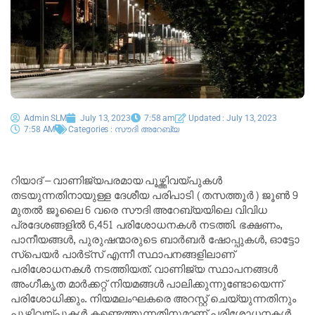
Admin SLM
July 13, 2023
7:58 am
Updated : July 13, 2023
7:58 AM
Categories :
സൗദി അറേബ്യ
റിയാദ് – വാണിജ്യപരമായ പൂഴ്ത്തിവയ്പുകൾ
തടയുന്നതിനായുള്ള ദേശീയ പരിപാടി (തസത്തൂർ) ജൂൺ 9
മുതൽ ജൂലൈ 6 വരെ സൗദി അറേബ്യയിലെ വിവിധ
പ്രദേശങ്ങളിൽ 6,451 പരിശോധനകൾ നടത്തി. ഭക്ഷണം,
പാനീയങ്ങൾ, പുരുഷന്മാരുടെ ബാർബർ ഷോപ്പുകൾ, ഓട്ടോ
സ്പെയർ പാർട്സ് എന്നീ സ്ഥാപനങ്ങളിലാണ്
പരിശോധനകൾ നടത്തിയത്. വാണിജ്യ സ്ഥാപനങ്ങൾ
അംഗീകൃത മാർക്കറ്റ് നിയമങ്ങൾ പാലിക്കുന്നുണ്ടോയെന്ന്
പരിശോധിക്കും. നിയമലംഘകരെ അറസ്റ്റ് ചെയ്യുന്നതിനും
പൂഴ്ത്തിവയ്പുകൾ കണ്ടെത്തുന്നതിനുമാണ് പരിശോധനകൾ