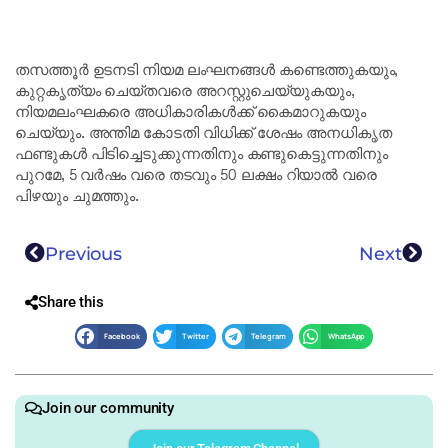
തസത്തൂർ ഉടനടി നിയമ ലംഘനങ്ങൾ കണ്ടെത്തുകയും,
കുറ്റകൃത്യം ചെയ്തവരെ അറസ്റ്റുചെയ്യുകയും,
നിയമലംഘകരെ അധികാരികൾക്ക് കൈമാറുകയും
ചെയ്യും. അന്തിമ കോടതി വിധിക്ക് ശേഷം അനധികൃത
ഫണ്ടുകൾ പിടിച്ചെടുക്കുന്നതിനും കണ്ടുകെട്ടുന്നതിനും
പുറമേ, 5 വർഷം വരെ തടവും 50 ലക്ഷം റിയാൽ വരെ
പിഴയും ചുമത്തും.
Previous
Next
Share this
Facebook
Twitter
Telegram
WhatsApp
Join our community