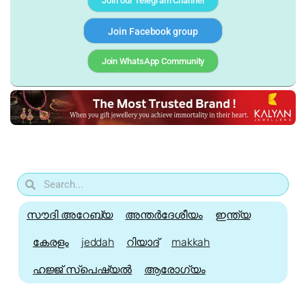
Join our Telegram Channel
Join Facebook group
Join WhatsApp Community
സൗദി അറേബ്യ
അന്തർദേശീയം
ഇന്ത്യ
കേരളം
jeddah
റിയാദ്
makkah
ഹജ്ജ്‌ സ്പെഷ്യൽ
ആരോഗ്യം