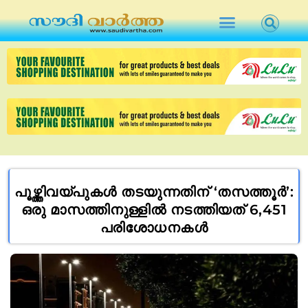
പൂഴ്ത്തിവയ്പുകൾ തടയുന്നതിന് ‘തസത്തൂർ’:
ഒരു മാസത്തിനുള്ളിൽ നടത്തിയത് 6,451
പരിശോധനകൾ