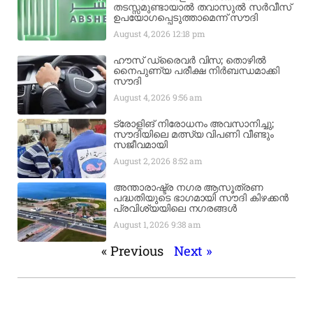
തടസ്സമുണ്ടായാൽ തവാസുൽ സർവീസ്
ഉപയോഗപ്പെടുത്താമെന്ന് സൗദി
August 4, 2026
12:18 pm
ഹൗസ് ഡ്രൈവർ വിസ; തൊഴിൽ
നൈപുണ്യ പരീക്ഷ നിർബന്ധമാക്കി
സൗദി
August 4, 2026
9:56 am
ട്രോളിങ് നിരോധനം അവസാനിച്ചു;
സൗദിയിലെ മത്സ്യ വിപണി വീണ്ടും
സജീവമായി
August 2, 2026
8:52 am
അന്താരാഷ്ട്ര നഗര ആസൂത്രണ
പദ്ധതിയുടെ ഭാഗമായി സൗദി കിഴക്കൻ
പ്രവിശ്യയിലെ നഗരങ്ങൾ
August 1, 2026
9:38 am
« Previous
Next »