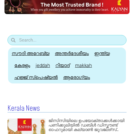
സൗദി അറേബ്യ
അന്തർദേശീയം
ഇന്ത്യ
കേരളം
jeddah
റിയാദ്
makkah
ഹജ്ജ്‌ സ്പെഷ്യൽ
ആരോഗ്യം
Kerala News
ജിസിസിയിലെ ഉപയോക്താക്കൾക്കായി
പണിക്കൂലിയിൽ ഡബിൾ ഡിസ്കൗണ്ട്
ഓഫറുമായി കല്യാൺ ജൂവലേഴ്‌സ്..