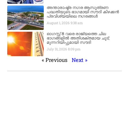
അന്താരാഷ്ട്ര നഗര ആസൂത്രണ
പദ്ധതിയുടെ ഭാഗമായി സൗദി കിഴക്കൻ
പ്രവിശ്യയിലെ നഗരങ്ങൾ
August 1, 2026
9:38 am
ഓഗസ്റ്റ് 8 വരെ രാജ്യത്തെ ചില
ഭാഗങ്ങളിൽ അതിശക്തമായ ചൂട്;
മുന്നറിയിപ്പുമായി സൗദി
July 31, 2026
8:09 pm
« Previous
Next »