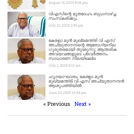
August 15, 2025
8:04 pm
വിഎസിന്റെ മൃതദേഹം ബുധനാഴ്ച്ച
സംസ്‌കരിക്കും
July 21, 2025
2:30 pm
കേരളാ മുൻ മുഖ്യമന്ത്രി വി എസ്
അച്യുതാനന്ദന്റെ ആരോഗ്യനില
ഗുരുതരമായി തുടരുന്നു: ആന്തരിക
അവയവങ്ങളുടെ പ്രവർത്തനം
സാധാരണ നിലയിലല്ല
July 1, 2025
8:13 am
ഹൃദയാഘാതം; കേരളാ മുൻ
മുഖ്യമന്ത്രി വി എസ് അച്യുതാനന്ദൻ
ആശുപത്രിയിൽ
June 23, 2025
10:44 am
« Previous
Next »