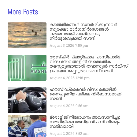
More Posts
കടൽതീരങ്ങൾ സന്ദർശിക്കുന്നവർ
സുരക്ഷാ മാർഗനിർദേശങ്ങൾ
കർശനമായി പാലിക്കണം;
നിർദ്ദേശവുമായി സൗദി
August 5, 2026
7:59 pm
അബ്ഷീർ പ്ലാറ്റ്‌ഫോം; പാസ്‌പോർട്ട്
വിസ സേവങ്ങളിൽ സാങ്കേതിക
തടസ്സമുണ്ടായാൽ തവാസുൽ സർവീസ്
ഉപയോഗപ്പെടുത്താമെന്ന് സൗദി
August 4, 2026
12:18 pm
ഹൗസ് ഡ്രൈവർ വിസ; തൊഴിൽ
നൈപുണ്യ പരീക്ഷ നിർബന്ധമാക്കി
സൗദി
August 4, 2026
9:56 am
ട്രോളിങ് നിരോധനം അവസാനിച്ചു;
സൗദിയിലെ മത്സ്യ വിപണി വീണ്ടും
സജീവമായി
August 2, 2026
8:52 am