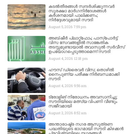
കടൽതീരങ്ങൾ സന്ദർശിക്കുന്നവർ
സുരക്ഷാ മാർഗനിർദേശങ്ങൾ
കർശനമായി പാലിക്കണം;
നിർദ്ദേശവുമായി സൗദി
August 5, 2026
7:59 pm
അബ്ഷീർ പ്ലാറ്റ്‌ഫോം; പാസ്‌പോർട്ട്
വിസ സേവങ്ങളിൽ സാങ്കേതിക
തടസ്സമുണ്ടായാൽ തവാസുൽ സർവീസ്
ഉപയോഗപ്പെടുത്താമെന്ന് സൗദി
August 4, 2026
12:18 pm
ഹൗസ് ഡ്രൈവർ വിസ; തൊഴിൽ
നൈപുണ്യ പരീക്ഷ നിർബന്ധമാക്കി
സൗദി
August 4, 2026
9:56 am
ട്രോളിങ് നിരോധനം അവസാനിച്ചു;
സൗദിയിലെ മത്സ്യ വിപണി വീണ്ടും
സജീവമായി
August 2, 2026
8:52 am
അന്താരാഷ്ട്ര നഗര ആസൂത്രണ
പദ്ധതിയുടെ ഭാഗമായി സൗദി കിഴക്കൻ
പ്രവിശ്യയിലെ നഗരങ്ങൾ