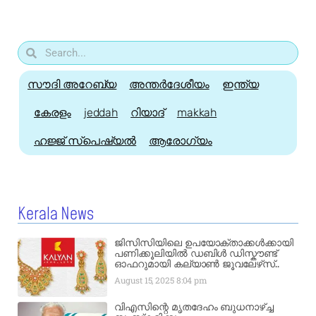
സൗദി അറേബ്യ
അന്തർദേശീയം
ഇന്ത്യ
കേരളം
jeddah
റിയാദ്
makkah
ഹജ്ജ്‌ സ്പെഷ്യൽ
ആരോഗ്യം
Kerala News
ജിസിസിയിലെ ഉപയോക്താക്കൾക്കായി
പണിക്കൂലിയിൽ ഡബിൾ ഡിസ്കൗണ്ട്
ഓഫറുമായി കല്യാൺ ജൂവലേഴ്‌സ്..
August 15, 2025
8:04 pm
വിഎസിന്റെ മൃതദേഹം ബുധനാഴ്ച്ച