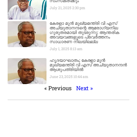
സംസ്‌കരിക്കും
July 21, 2025
2:30 pm
കേരളാ മുൻ മുഖ്യമന്ത്രി വി എസ്
അച്യുതാനന്ദന്റെ ആരോഗ്യനില
ഗുരുതരമായി തുടരുന്നു: ആന്തരിക
അവയവങ്ങളുടെ പ്രവർത്തനം
സാധാരണ നിലയിലല്ല
July 1, 2025
8:13 am
ഹൃദയാഘാതം; കേരളാ മുൻ
മുഖ്യമന്ത്രി വി എസ് അച്യുതാനന്ദൻ
ആശുപത്രിയിൽ
June 23, 2025
10:44 am
« Previous
Next »