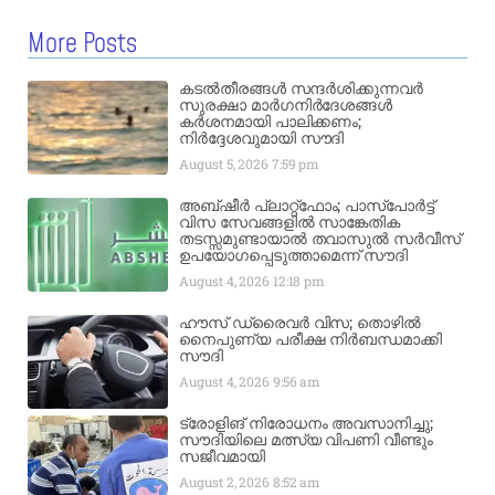
More Posts
കടൽതീരങ്ങൾ സന്ദർശിക്കുന്നവർ
സുരക്ഷാ മാർഗനിർദേശങ്ങൾ
കർശനമായി പാലിക്കണം;
നിർദ്ദേശവുമായി സൗദി
August 5, 2026
7:59 pm
അബ്ഷീർ പ്ലാറ്റ്‌ഫോം; പാസ്‌പോർട്ട്
വിസ സേവങ്ങളിൽ സാങ്കേതിക
തടസ്സമുണ്ടായാൽ തവാസുൽ സർവീസ്
ഉപയോഗപ്പെടുത്താമെന്ന് സൗദി
August 4, 2026
12:18 pm
ഹൗസ് ഡ്രൈവർ വിസ; തൊഴിൽ
നൈപുണ്യ പരീക്ഷ നിർബന്ധമാക്കി
സൗദി
August 4, 2026
9:56 am
ട്രോളിങ് നിരോധനം അവസാനിച്ചു;
സൗദിയിലെ മത്സ്യ വിപണി വീണ്ടും
സജീവമായി
August 2, 2026
8:52 am