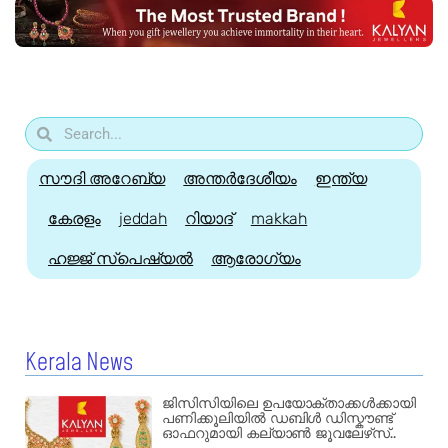
സൗദി അറേബ്യ
അന്തർദേശീയം
ഇന്ത്യ
കേരളം
jeddah
റിയാദ്
makkah
ഹജ്ജ്‌ സ്പെഷ്യൽ
ആരോഗ്യം
Kerala News
ജിസിസിയിലെ ഉപയോക്താക്കൾക്കായി
പണിക്കൂലിയിൽ ഡബിൾ ഡിസ്കൗണ്ട്
ഓഫറുമായി കല്യാൺ ജൂവലേഴ്‌സ്..