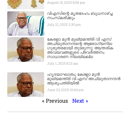
August 15, 2025
8:04 pm
വിഎസിന്റെ മൃതദേഹം ബുധനാഴ്ച്ച
സംസ്‌കരിക്കും
July 21, 2025
2:30 pm
കേരളാ മുൻ മുഖ്യമന്ത്രി വി എസ്
അച്യുതാനന്ദന്റെ ആരോഗ്യനില
ഗുരുതരമായി തുടരുന്നു: ആന്തരിക
അവയവങ്ങളുടെ പ്രവർത്തനം
സാധാരണ നിലയിലല്ല
July 1, 2025
8:13 am
ഹൃദയാഘാതം; കേരളാ മുൻ
മുഖ്യമന്ത്രി വി എസ് അച്യുതാനന്ദൻ
ആശുപത്രിയിൽ
June 23, 2025
10:44 am
« Previous
Next »