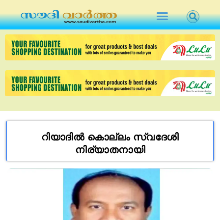
റിയാദിൽ കൊല്ലം സ്വദേശി
നിര്യാതനായി