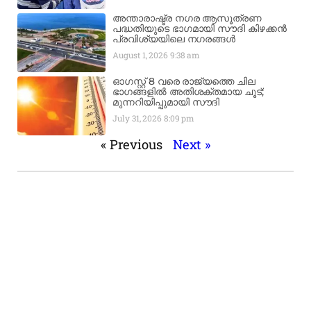
അന്താരാഷ്ട്ര നഗര ആസൂത്രണ
പദ്ധതിയുടെ ഭാഗമായി സൗദി കിഴക്കൻ
പ്രവിശ്യയിലെ നഗരങ്ങൾ
August 1, 2026
9:38 am
ഓഗസ്റ്റ് 8 വരെ രാജ്യത്തെ ചില
ഭാഗങ്ങളിൽ അതിശക്തമായ ചൂട്;
മുന്നറിയിപ്പുമായി സൗദി
July 31, 2026
8:09 pm
« Previous
Next »