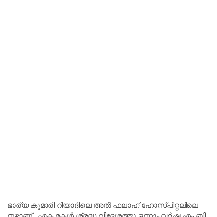
ഭാര്യ കുമാരി റിയാദിലെ അൽ ഫലാഹ് ഹോസ്പിറ്റലിലെ
നഴ്സാണ് . ഏക മകൾ ശ്രദ്ധ വിദേശത്തു ഒന്നാം വർഷ എം ബി