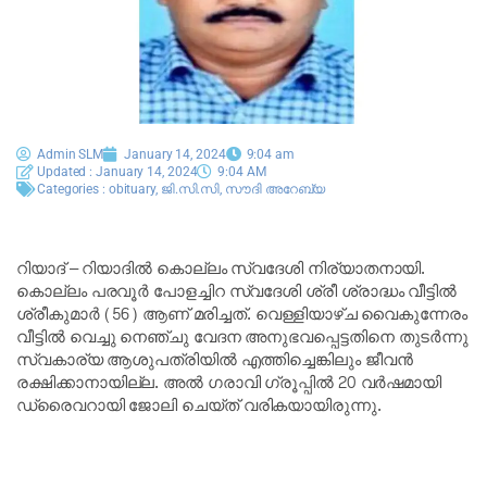
Admin SLM
January 14, 2024
9:04 am
Updated : January 14, 2024
9:04 AM
Categories :
obituary
,
ജി.സി.സി
,
സൗദി അറേബ്യ
റിയാദ് – റിയാദിൽ കൊല്ലം സ്വദേശി നിര്യാതനായി.
കൊല്ലം പരവൂർ പോളച്ചിറ സ്വദേശി ശ്രീ ശ്രാദ്ധം വീട്ടിൽ
ശ്രീകുമാർ (56) ആണ് മരിച്ചത്. വെള്ളിയാഴ്ച വൈകുന്നേരം
വീട്ടിൽ വെച്ചു നെഞ്ചു വേദന അനുഭവപ്പെട്ടതിനെ തുടർന്നു
സ്വകാര്യ ആശുപത്രിയിൽ എത്തിച്ചെങ്കിലും ജീവൻ
രക്ഷിക്കാനായില്ല. അൽ ഗരാവി ഗ്രൂപ്പിൽ 20 വർഷമായി
ഡ്രൈവറായി ജോലി ചെയ്ത് വരികയായിരുന്നു.