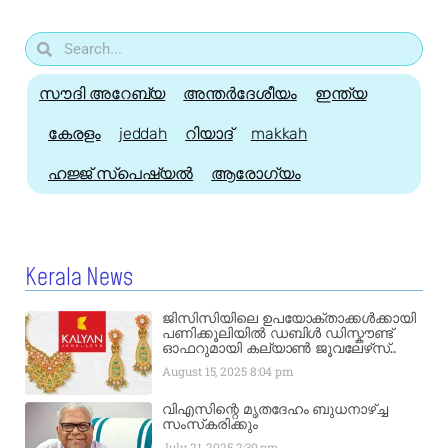
സൗദി അറേബ്യ
അന്തർദേശീയം
ഇന്ത്യ
കേരളം
jeddah
റിയാദ്
makkah
ഹജ്ജ്‌ സ്പെഷ്യൽ
ആരോഗ്യം
Kerala News
ജിസിസിയിലെ ഉപയോക്താക്കൾക്കായി
പണിക്കൂലിയിൽ ഡബിൾ ഡിസ്കൗണ്ട്
ഓഫറുമായി കല്യാൺ ജൂവലേഴ്‌സ്..
August 15, 2025
8:04 pm
വിഎസിന്റെ മൃതദേഹം ബുധനാഴ്ച്ച
സംസ്‌കരിക്കും
July 21, 2025
2:30 pm