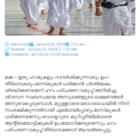
Admin SLM
January 23, 2024
7:22 am
Updated : January 23, 2024
7:22 AM
Categories :
ജി.സി.സി
,
സൗദി അറേബ്യ
മക്ക – ഇരു ഹറമുകളും സന്ദർശിക്കുന്നവരും ഉംറ
തീർഥാടകരും മാസ്‌കുകൾ ധരിക്കാൻ പ്രത്യേകം
ശ്രദ്ധിക്കണമെന്ന് ഹറം പരിചരണ വകുപ്പ് അറിയിച്ചു.
ശ്വസന സംബന്ധമായ അസുഖങ്ങളുടെ ലക്ഷണങ്ങൾ
അനുഭവപ്പെടുമ്പോൾ, മറ്റുള്ളവരെ രോഗബാധയിൽ നിന്ന്
സംരക്ഷിക്കുന്നതിനായി എല്ലായ്‌പ്പോഴും മാസ്‌കുകൾ
ധരിക്കണമെന്നും ഡോക്ടറുടെ കുറിപ്പടിയില്ലാതെ
ആന്റിബയോട്ടിക്കുകൾ ഉപയോഗിക്കരുതെന്നും ഹറം
പരിചരണ വകുപ്പ് തീർഥാടകരോട് ആവശ്യപ്പെട്ടു.