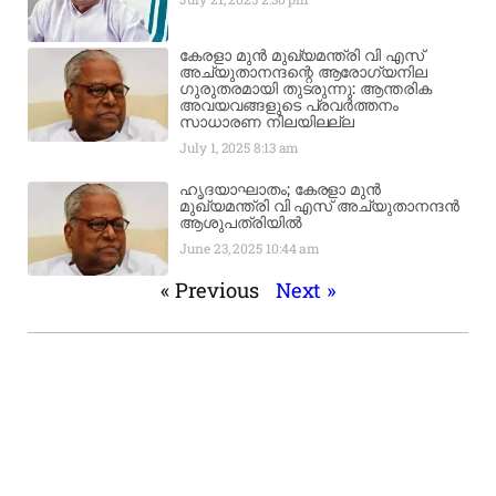
കേരളാ മുൻ മുഖ്യമന്ത്രി വി എസ്
അച്യുതാനന്ദന്റെ ആരോഗ്യനില
ഗുരുതരമായി തുടരുന്നു: ആന്തരിക
അവയവങ്ങളുടെ പ്രവർത്തനം
സാധാരണ നിലയിലല്ല
July 1, 2025
8:13 am
ഹൃദയാഘാതം; കേരളാ മുൻ
മുഖ്യമന്ത്രി വി എസ് അച്യുതാനന്ദൻ
ആശുപത്രിയിൽ
June 23, 2025
10:44 am
« Previous
Next »