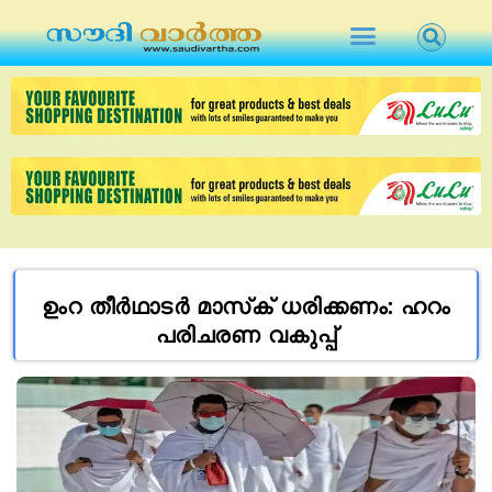
ഉംറ തീർഥാടർ മാസ്‌ക് ധരിക്കണം: ഹറം
പരിചരണ വകുപ്പ്