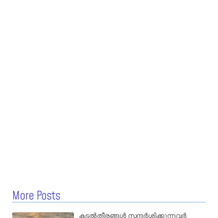
More Posts
കടൽതീരങ്ങൾ സന്ദർശിക്കുന്നവർ