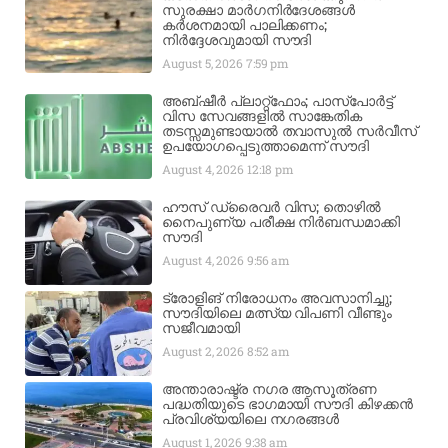
സുരക്ഷാ മാർഗനിർദേശങ്ങൾ
കർശനമായി പാലിക്കണം;
നിർദ്ദേശവുമായി സൗദി
August 5, 2026
7:59 pm
അബ്ഷീർ പ്ലാറ്റ്‌ഫോം; പാസ്‌പോർട്ട്
വിസ സേവങ്ങളിൽ സാങ്കേതിക
തടസ്സമുണ്ടായാൽ തവാസുൽ സർവീസ്
ഉപയോഗപ്പെടുത്താമെന്ന് സൗദി
August 4, 2026
12:18 pm
ഹൗസ് ഡ്രൈവർ വിസ; തൊഴിൽ
നൈപുണ്യ പരീക്ഷ നിർബന്ധമാക്കി
സൗദി
August 4, 2026
9:56 am
ട്രോളിങ് നിരോധനം അവസാനിച്ചു;
സൗദിയിലെ മത്സ്യ വിപണി വീണ്ടും
സജീവമായി
August 2, 2026
8:52 am
അന്താരാഷ്ട്ര നഗര ആസൂത്രണ
പദ്ധതിയുടെ ഭാഗമായി സൗദി കിഴക്കൻ
പ്രവിശ്യയിലെ നഗരങ്ങൾ
August 1, 2026
9:38 am