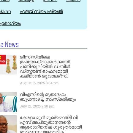
kkah
ഹജ്ജ്‌ സ്പെഷ്യൽ
രോഗ്യം
la News
ജിസിസിയിലെ
ഉപയോക്താക്കൾക്കായി
പണിക്കൂലിയിൽ ഡബിൾ
ഡിസ്കൗണ്ട് ഓഫറുമായി
കല്യാൺ ജൂവലേഴ്‌സ്..
August 15, 2025
8:04 pm
വിഎസിന്റെ മൃതദേഹം
ബുധനാഴ്ച്ച സംസ്‌കരിക്കും
July 21, 2025
2:30 pm
കേരളാ മുൻ മുഖ്യമന്ത്രി വി
എസ് അച്യുതാനന്ദന്റെ
ആരോഗ്യനില ഗുരുതരമായി
തുടരുന്നു: ആന്തരിക