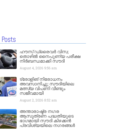
 Posts
ഹൗസ് ഡ്രൈവർ വിസ;
തൊഴിൽ നൈപുണ്യ പരീക്ഷ
നിർബന്ധമാക്കി സൗദി
August 4, 2026
9:56 am
ട്രോളിങ് നിരോധനം
അവസാനിച്ചു; സൗദിയിലെ
മത്സ്യ വിപണി വീണ്ടും
സജീവമായി
August 2, 2026
8:52 am
അന്താരാഷ്ട്ര നഗര
ആസൂത്രണ പദ്ധതിയുടെ
ഭാഗമായി സൗദി കിഴക്കൻ
പ്രവിശ്യയിലെ നഗരങ്ങൾ