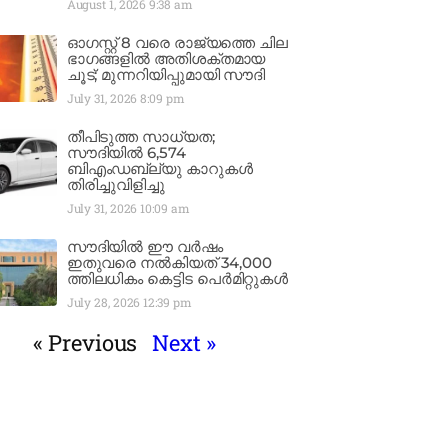
August 1, 2026
9:38 am
ഓഗസ്റ്റ് 8 വരെ രാജ്യത്തെ ചില
ഭാഗങ്ങളിൽ അതിശക്തമായ
ചൂട്; മുന്നറിയിപ്പുമായി സൗദി
July 31, 2026
8:09 pm
തീപിടുത്ത സാധ്യത;
സൗദിയിൽ 6,574
ബിഎംഡബ്ല്യു കാറുകൾ
തിരിച്ചുവിളിച്ചു
July 31, 2026
10:09 am
സൗദിയിൽ ഈ വർഷം
ഇതുവരെ നൽകിയത് 34,000
ത്തിലധികം കെട്ടിട പെർമിറ്റുകൾ
July 28, 2026
12:39 pm
« Previous
Next »