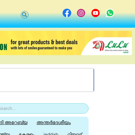
ി അറേബ്യ
അന്തർദേശീയം
്ത്യ
കേരളം
jeddah
റിയാദ്