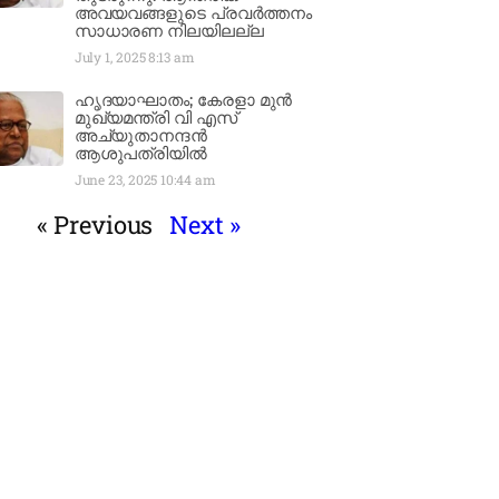
അവയവങ്ങളുടെ പ്രവർത്തനം
സാധാരണ നിലയിലല്ല
July 1, 2025
8:13 am
ഹൃദയാഘാതം; കേരളാ മുൻ
മുഖ്യമന്ത്രി വി എസ്
അച്യുതാനന്ദൻ
ആശുപത്രിയിൽ
June 23, 2025
10:44 am
« Previous
Next »