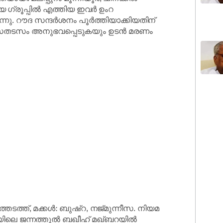
യ ഗ്രൂപ്പിൽ എത്തിയ ഇവർ ഉംറ
നു. റൗദ സന്ദർശനം പൂർത്തിയാക്കിയതിന്
വാസതടസം അനുഭവപ്പെടുകയും ഉടൻ മരണം
തേടത്ത്, മക്കൾ: ബുഷ്‌റ, നജ്മുന്നീസ. നിയമ
നയിലെ ജന്നത്തുൽ ബഖീഹ് മഖ്ബറയിൽ