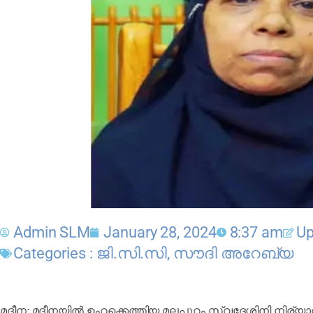
Admin SLM
January 28, 2024
8:37 am
Up
Categories :
ജി.സി.സി
,
സൗദി അറേബ്യ
മദീന: മദീനയിൽ ഉംറക്കെത്തിയ മലപ്പുറം സ്വദേശിനി നിര്യാത