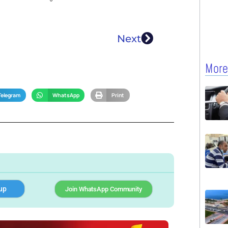
Next
More
Telegram
WhatsApp
Print
up
Join WhatsApp Community