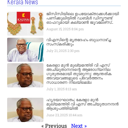
Kerala News
ജിസിസിയിലെ ഉപയോക്താക്കൾക്കായി
പണിക്കൂലിയിൽ ഡബിൾ ഡിസ്കൗണ്ട്
ഓഫറുമായി കല്യാൺ ജൂവലേഴ്‌സ്..
August 15, 2025
8:04 pm
വിഎസിന്റെ മൃതദേഹം ബുധനാഴ്ച്ച
സംസ്‌കരിക്കും
July 21, 2025
2:30 pm
കേരളാ മുൻ മുഖ്യമന്ത്രി വി എസ്
അച്യുതാനന്ദന്റെ ആരോഗ്യനില
ഗുരുതരമായി തുടരുന്നു: ആന്തരിക
അവയവങ്ങളുടെ പ്രവർത്തനം
സാധാരണ നിലയിലല്ല
July 1, 2025
8:13 am
ഹൃദയാഘാതം; കേരളാ മുൻ
മുഖ്യമന്ത്രി വി എസ് അച്യുതാനന്ദൻ
ആശുപത്രിയിൽ
June 23, 2025
10:44 am
« Previous
Next »