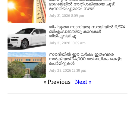
ഭാഗങ്ങളിൽ അതിശക്തമായ ചൂട്;
മുന്നറിയിപ്പുമായി സൗദി
July 31, 2026
8:09 pm
തീപിടുത്ത സാധ്യത; സൗദിയിൽ 6,574
ബിഎംഡബ്ല്യു കാറുകൾ
തിരിച്ചുവിളിച്ചു
July 31, 2026
10:09 am
സൗദിയിൽ ഈ വർഷം ഇതുവരെ
നൽകിയത് 34,000 ത്തിലധികം കെട്ടിട
പെർമിറ്റുകൾ
July 28, 2026
12:39 pm
« Previous
Next »