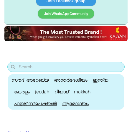
Join Facebook group
Join WhatsApp Community
സൗദി അറേബ്യ
അന്തർദേശീയം
ഇന്ത്യ
കേരളം
jeddah
റിയാദ്
makkah
ഹജ്ജ്‌ സ്പെഷ്യൽ
ആരോഗ്യം