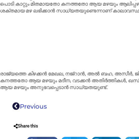
പൊടി കാറ്റും മിതമായതോ കനത്തതോ ആയ മഴയും ആലിപ്പഴ വ
ശക്തമായ മഴ ലഭിക്കാൻ സാധ്യതയുണ്ടെന്നാണ് കാലാവസ്ഥ
രാജ്യത്തെ കിഴക്കൻ മേഖല, നജ്റാൻ, അൽ ബഹ, അസീർ, ജ
കനത്തതോ ആയ മഴയും മദീന, വടക്കൻ അതിർത്തികൾ, ഖസി
ആയ മഴയും അനുഭവപ്പെടാൻ സാധ്യതയുണ്ട്.
Previous
Share this