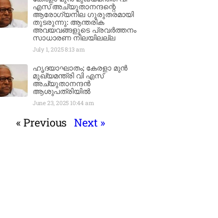
എസ് അച്യുതാനന്ദന്റെ
ആരോഗ്യനില ഗുരുതരമായി
തുടരുന്നു: ആന്തരിക
അവയവങ്ങളുടെ പ്രവർത്തനം
സാധാരണ നിലയിലല്ല
July 1, 2025
8:13 am
ഹൃദയാഘാതം; കേരളാ മുൻ
മുഖ്യമന്ത്രി വി എസ്
അച്യുതാനന്ദൻ
ആശുപത്രിയിൽ
June 23, 2025
10:44 am
« Previous
Next »