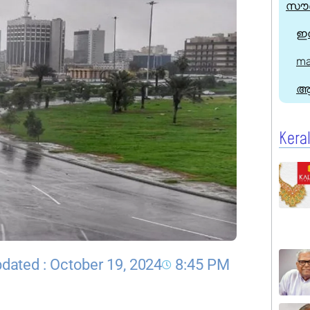
സൗദ
ഇന
ma
ആ
Kera
dated : October 19, 2024
8:45 PM