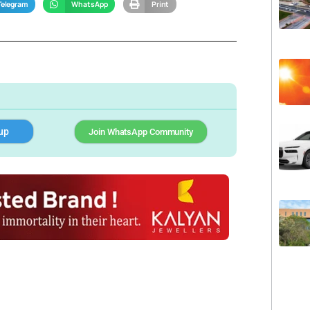
Telegram
WhatsApp
Print
up
Join WhatsApp Community