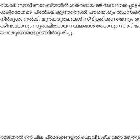
റിയാദ്: സൗദി അറേബ്യയിൽ ശക്തമായ മഴ അനുഭവപ്പെട്ടേക്കു
ശക്തമായ മഴ പ്രതീക്ഷിക്കുന്നതിനാൽ പൗരന്മാരും താമസക്
നിർദ്ദേശം നൽകി. മുൻകരുതലുകൾ സ്വീകരിക്കണമെന്നും വെ
ഒഴിവാക്കാനും സുരക്ഷിതമായ സ്ഥലങ്ങൾ തേടാനും സൗദി 
പൊതുജനങ്ങളോട് നിർദ്ദേശിച്ചു.
രാജ്യത്തിന്റെ ചില പ്രദേശങ്ങളിൽ ചൊവ്വാഴ്ച വരെ മഴ തുടരു