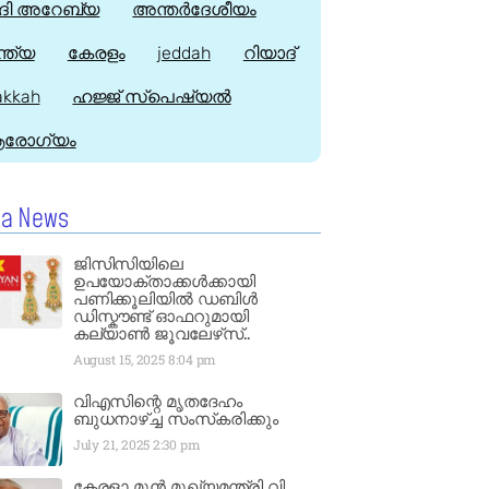
ി അറേബ്യ
അന്തർദേശീയം
്ത്യ
കേരളം
jeddah
റിയാദ്
kkah
ഹജ്ജ്‌ സ്പെഷ്യൽ
രോഗ്യം
la News
ജിസിസിയിലെ
ഉപയോക്താക്കൾക്കായി
പണിക്കൂലിയിൽ ഡബിൾ
ഡിസ്കൗണ്ട് ഓഫറുമായി
കല്യാൺ ജൂവലേഴ്‌സ്..
August 15, 2025
8:04 pm
വിഎസിന്റെ മൃതദേഹം
ബുധനാഴ്ച്ച സംസ്‌കരിക്കും
July 21, 2025
2:30 pm
കേരളാ മുൻ മുഖ്യമന്ത്രി വി