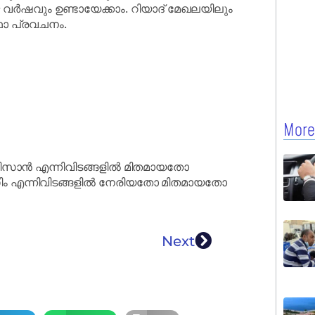
ർഷവും ഉണ്ടായേക്കാം. റിയാദ് മേഖലയിലും
ാ പ്രവചനം.
More
ിസാൻ എന്നിവിടങ്ങളിൽ മിതമായതോ
ം എന്നിവിടങ്ങളിൽ നേരിയതോ മിതമായതോ
Next