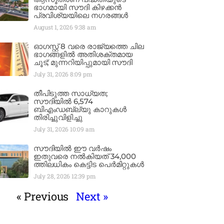
ഭാഗമായി സൗദി കിഴക്കൻ
പ്രവിശ്യയിലെ നഗരങ്ങൾ
August 1, 2026
9:38 am
ഓഗസ്റ്റ് 8 വരെ രാജ്യത്തെ ചില
ഭാഗങ്ങളിൽ അതിശക്തമായ
ചൂട്; മുന്നറിയിപ്പുമായി സൗദി
July 31, 2026
8:09 pm
തീപിടുത്ത സാധ്യത;
സൗദിയിൽ 6,574
ബിഎംഡബ്ല്യു കാറുകൾ
തിരിച്ചുവിളിച്ചു
July 31, 2026
10:09 am
സൗദിയിൽ ഈ വർഷം
ഇതുവരെ നൽകിയത് 34,000
ത്തിലധികം കെട്ടിട പെർമിറ്റുകൾ
July 28, 2026
12:39 pm
« Previous
Next »