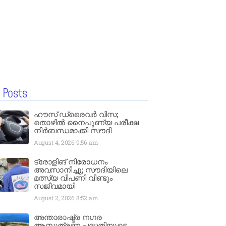
 Posts
ഹൗസ് ഡ്രൈവർ വിസ;
തൊഴിൽ നൈപുണ്യ പരീക്ഷ
നിർബന്ധമാക്കി സൗദി
August 4, 2026
9:56 am
ട്രോളിങ് നിരോധനം
അവസാനിച്ചു; സൗദിയിലെ
മത്സ്യ വിപണി വീണ്ടും
സജീവമായി
August 2, 2026
8:52 am
അന്താരാഷ്ട്ര നഗര
ആസൂത്രണ പദ്ധതിയുടെ