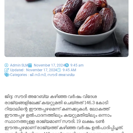
Admin SLM
November 17, 2024
9:45 am
Updated : November 17, 2024
9:45 AM
Categories :
ജി.സി.സി
,
സൗദി അറേബ്യ
ജിദ്ദ: സൗദി അറേബ്യ കഴിഞ്ഞ വർഷം വിദേശ
രാജ്യങ്ങളിലേക്ക് കയറ്റുമതി ചെയ്തത് 146.3 കോടി
റിയാലിന്റെ ഈന്തപ്പഴമെന്ന് കണക്കുകൾ. ലോകത്ത്
ഈന്തപ്പഴ ഉൽപാദനത്തിലും കയറ്റുമതിയിലും ഒന്നാം
സ്ഥാനത്തുള്ള രാജ്യമാണ് സൗദി. 19 ലക്ഷം ടൺ
ഈന്തപ്പഴമാണ് രാജ്യത്ത് കഴിഞ്ഞ വർഷം ഉൽപാദിപ്പിച്ചത്.