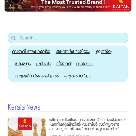
സൗദി അറേബ്യ
അന്തർദേശീയം
ഇന്ത്യ
കേരളം
jeddah
റിയാദ്
makkah
ഹജ്ജ്‌ സ്പെഷ്യൽ
ആരോഗ്യം
Kerala News
ജിസിസിയിലെ ഉപയോക്താക്കൾക്കായി
പണിക്കൂലിയിൽ ഡബിൾ ഡിസ്കൗണ്ട്
ഓഫറുമായി കല്യാൺ ജൂവലേഴ്‌സ്..
August 15, 2025
8:04 pm