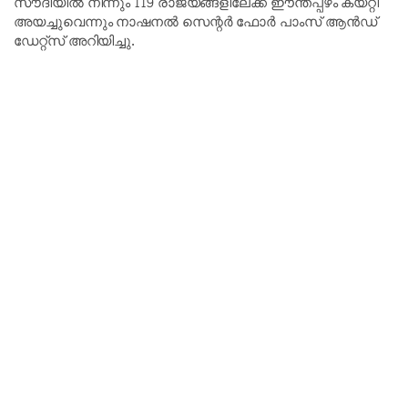
സൗദിയിൽ നിന്നും 119 രാജ്യങ്ങളിലേക്ക് ഈന്തപ്പഴം കയറ്റി
അയച്ചുവെന്നും നാഷനൽ സെന്റർ ഫോർ പാംസ് ആൻഡ്
ഡേറ്റ്സ് അറിയിച്ചു.