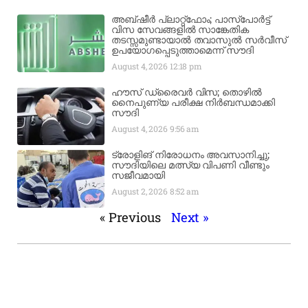
അബ്ഷീർ പ്ലാറ്റ്‌ഫോം; പാസ്‌പോർട്ട്
വിസ സേവങ്ങളിൽ സാങ്കേതിക
തടസ്സമുണ്ടായാൽ തവാസുൽ സർവീസ്
ഉപയോഗപ്പെടുത്താമെന്ന് സൗദി
August 4, 2026
12:18 pm
ഹൗസ് ഡ്രൈവർ വിസ; തൊഴിൽ
നൈപുണ്യ പരീക്ഷ നിർബന്ധമാക്കി
സൗദി
August 4, 2026
9:56 am
ട്രോളിങ് നിരോധനം അവസാനിച്ചു;
സൗദിയിലെ മത്സ്യ വിപണി വീണ്ടും
സജീവമായി
August 2, 2026
8:52 am
« Previous
Next »