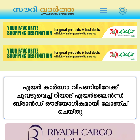
എയർ കാർഗോ വിപണിയിലേക്ക്
ചുവടുവെച്ച് റിയാദ് എയർലൈൻസ്;
ബ്രാൻഡ് ഔദ്യോഗികമായി ലോഞ്ച്
ചെയ്തു