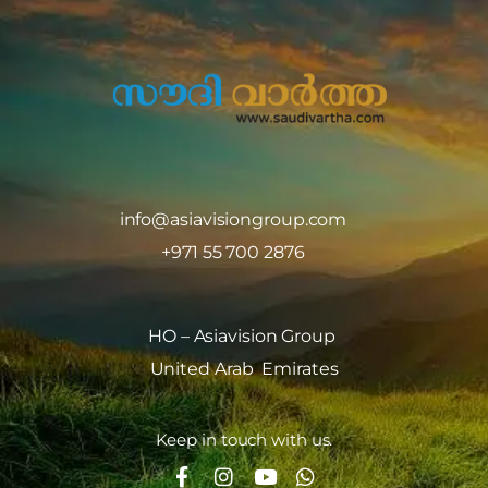
info@asiavisiongroup.com
+971 55 700 2876
HO – Asiavision Group
United Arab Emirates
Keep in touch with us.