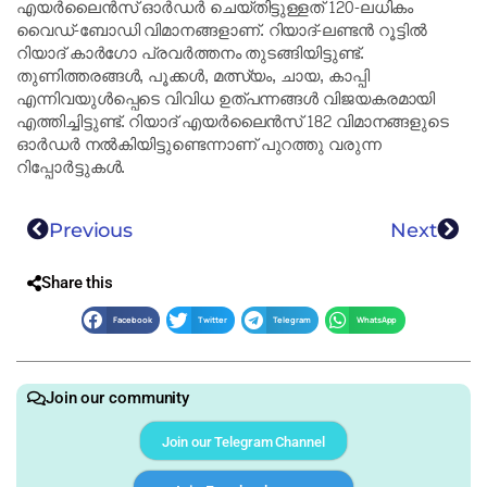
എയർലൈൻസ് ഓർഡർ ചെയ്തിട്ടുള്ളത് 120-ലധികം
വൈഡ്-ബോഡി വിമാനങ്ങളാണ്. റിയാദ്-ലണ്ടൻ റൂട്ടിൽ
റിയാദ് കാർഗോ പ്രവർത്തനം തുടങ്ങിയിട്ടുണ്ട്.
തുണിത്തരങ്ങൾ, പൂക്കൾ, മത്സ്യം, ചായ, കാപ്പി
എന്നിവയുൾപ്പെടെ വിവിധ ഉത്പന്നങ്ങൾ വിജയകരമായി
എത്തിച്ചിട്ടുണ്ട്. റിയാദ് എയർലൈൻസ് 182 വിമാനങ്ങളുടെ
ഓർഡർ നൽകിയിട്ടുണ്ടെന്നാണ് പുറത്തു വരുന്ന
റിപ്പോർട്ടുകൾ.
Previous
Next
Share this
Facebook
Twitter
Telegram
WhatsApp
Join our community
Join our Telegram Channel