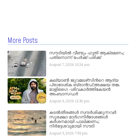
More Posts
സൗദിയിൽ വീണ്ടും ഹൂതി ആക്രമണം;
പതിനൊന്ന് പേർക്ക് പരിക്ക്
August 7, 2026
10:24 am
കല്യാണ്‍ ജുവലേഴ്‌സിന്‍റെ ആദ്യ
പ്രാദേശിക ബ്രാന്‍ഡ്:അക്ഷയ തങ്ക
മാളിഗൈ -ശിവകാര്‍ത്തികേയൻ
അംബാസഡര്‍
August 6, 2026
12:30 pm
കടൽതീരങ്ങൾ സന്ദർശിക്കുന്നവർ
സുരക്ഷാ മാർഗനിർദേശങ്ങൾ
കർശനമായി പാലിക്കണം;
നിർദ്ദേശവുമായി സൗദി
August 5, 2026
7:59 pm