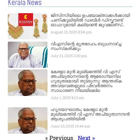
Kerala News
ജിസിസിയിലെ ഉപയോക്താക്കൾക്കായി
പണിക്കൂലിയിൽ ഡബിൾ ഡിസ്കൗണ്ട്
ഓഫറുമായി കല്യാൺ ജൂവലേഴ്‌സ്..
August 15, 2025
8:04 pm
വിഎസിന്റെ മൃതദേഹം ബുധനാഴ്ച്ച
സംസ്‌കരിക്കും
July 21, 2025
2:30 pm
കേരളാ മുൻ മുഖ്യമന്ത്രി വി എസ്
അച്യുതാനന്ദന്റെ ആരോഗ്യനില
ഗുരുതരമായി തുടരുന്നു: ആന്തരിക
അവയവങ്ങളുടെ പ്രവർത്തനം
സാധാരണ നിലയിലല്ല
July 1, 2025
8:13 am
ഹൃദയാഘാതം; കേരളാ മുൻ
മുഖ്യമന്ത്രി വി എസ് അച്യുതാനന്ദൻ
ആശുപത്രിയിൽ
June 23, 2025
10:44 am
« Previous
Next »