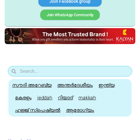
Join Facebook group
Join WhatsApp Community
സൗദി അറേബ്യ
അന്തർദേശീയം
ഇന്ത്യ
കേരളം
jeddah
റിയാദ്
makkah
ഹജ്ജ്‌ സ്പെഷ്യൽ
ആരോഗ്യം