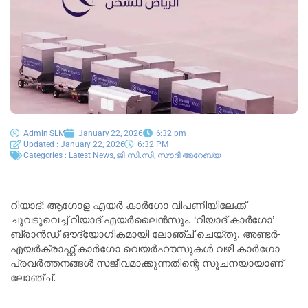
Admin SLM
January 22, 2026
6:32 pm
Updated : January 22, 2026
6:32 PM
Categories :
Latest News
,
ജി.സി.സി
,
സൗദി അറേബ്യ
റിയാദ്: ആഗോള എയർ കാർഗോ വിപണിയിലേക്ക്
ചുവടുവെച്ച് റിയാദ് എയർലൈൻസും. ‘റിയാദ് കാർഗോ’
ബ്രാൻഡ് ഔദ്യോഗികമായി ലോഞ്ച് ചെയ്തു. അണ്ടർ-
എയർക്രാഫ്റ്റ് കാർഗോ വെയർഹൗസുകൾ വഴി കാർഗോ
പ്രവർത്തനങ്ങൾ സജീവമാക്കുന്നതിന്റെ സൂചനയായാണ്
ലോഞ്ച്.