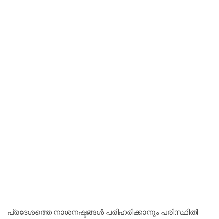
പ്രദേശത്തെ നാശനഷ്ടങ്ങൾ പരിഹരിക്കാനും പരിസ്ഥിതി