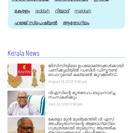
കേരളം
jeddah
റിയാദ്
makkah
ഹജ്ജ്‌ സ്പെഷ്യൽ
ആരോഗ്യം
Kerala News
ജിസിസിയിലെ ഉപയോക്താക്കൾക്കായി
പണിക്കൂലിയിൽ ഡബിൾ ഡിസ്കൗണ്ട്
ഓഫറുമായി കല്യാൺ ജൂവലേഴ്‌സ്..
August 15, 2025
8:04 pm
വിഎസിന്റെ മൃതദേഹം ബുധനാഴ്ച്ച
സംസ്‌കരിക്കും
July 21, 2025
2:30 pm
കേരളാ മുൻ മുഖ്യമന്ത്രി വി എസ്
അച്യുതാനന്ദന്റെ ആരോഗ്യനില
ഗുരുതരമായി തുടരുന്നു: ആന്തരിക
അവയവങ്ങളുടെ പ്രവർത്തനം