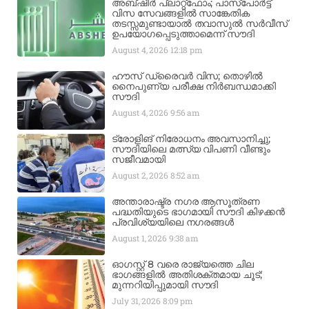
അബ്ഷീർ പ്ലാറ്റ്‌ഫോം; പാസ്‌പോർട്ട്
വിസ സേവങ്ങളിൽ സാങ്കേതിക
തടസ്സമുണ്ടായാൽ തവാസുൽ സർവീസ്
ഉപയോഗപ്പെടുത്താമെന്ന് സൗദി
August 4, 2026
12:18 pm
ഹൗസ് ഡ്രൈവർ വിസ; തൊഴിൽ
നൈപുണ്യ പരീക്ഷ നിർബന്ധമാക്കി
സൗദി
August 4, 2026
9:56 am
ട്രോളിങ് നിരോധനം അവസാനിച്ചു;
സൗദിയിലെ മത്സ്യ വിപണി വീണ്ടും
സജീവമായി
August 2, 2026
8:52 am
അന്താരാഷ്ട്ര നഗര ആസൂത്രണ
പദ്ധതിയുടെ ഭാഗമായി സൗദി കിഴക്കൻ
പ്രവിശ്യയിലെ നഗരങ്ങൾ
August 1, 2026
9:38 am
ഓഗസ്റ്റ് 8 വരെ രാജ്യത്തെ ചില
ഭാഗങ്ങളിൽ അതിശക്തമായ ചൂട്;
മുന്നറിയിപ്പുമായി സൗദി
July 31, 2026
8:09 pm