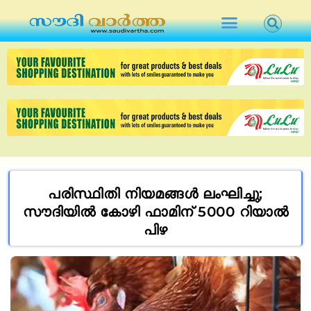
പരിസ്ഥിതി നിയമങ്ങൾ ലംഘിച്ചു;
സൗദിയിൽ കോഴി ഫാമിന് 5000 റിയാൽ
പിഴ