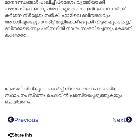
മാനദണ്ഡങ്ങൾ പാലിച്ച് പ്രദേശം വൃത്തിയാക്കി
പഴയപടിയാക്കാനും അധികൃതർ ഫാം ഉദ്യോഗസ്ഥർക്ക്
കർശന നിർദ്ദേശം നൽകി. ഫാമിലെ മലിനജലവും
അവശിഷ്ടങ്ങളും നേരിട്ട് മണ്ണിലേക്ക് ഒഴുക്കി വിട്ടതിലൂടെ മണ്ണ്
മലിനമായെന്നും പരിസ്ഥിതി നാശം സംഭവിച്ചെന്നും കോടതി
കണ്ടെത്തി.
കോടതി വിധിയുടെ പകർപ്പ് നിയമലംഘനം നടത്തിയ
സ്ഥാപനം സ്വന്തം ചെലവിൽ പരസ്യപ്പെടുത്തുകയും
ചെയ്യണം.
Previous
Next
Share this