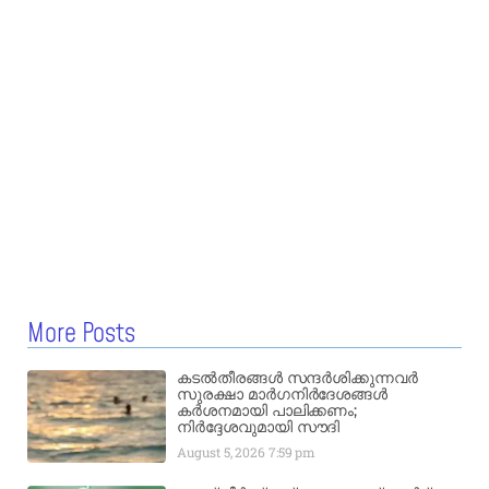
More Posts
കടൽതീരങ്ങൾ സന്ദർശിക്കുന്നവർ
സുരക്ഷാ മാർഗനിർദേശങ്ങൾ
കർശനമായി പാലിക്കണം;
നിർദ്ദേശവുമായി സൗദി
August 5, 2026
7:59 pm