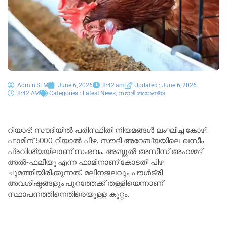
Admin SLM
June 6, 2026
8:42 am
Updated : June 6, 2026
8:42 AM
Categories :
Latest News
,
സൗദി അറേബ്യ
റിയാദ്: സൗദിയിൽ പരിസ്ഥിതി നിയമങ്ങൾ ലംഘിച്ച കോഴി
ഫാമിന് 5000 റിയാൽ പിഴ. സൗദി അറേബ്യയിലെ ഖസീം
പ്രവിശ്യയിലാണ് സംഭവം. അബ്ദുൽ അസീസ് അഹമ്മദ്
അൽ-ഫലീയു എന്ന ഫാമിനാണ് കോടതി പിഴ
ചുമത്തിയിരിക്കുന്നത്. മലിനജലവും പൗൾട്രി
അവശിഷ്ടങ്ങളും പുറത്തേക്ക് തള്ളിയെന്നാണ്
സ്ഥാപനത്തിനെതിരെയുള്ള കുറ്റം.