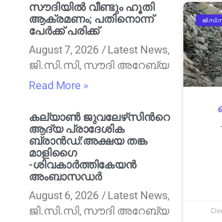
സൗദിയിൽ വീണ്ടും ഹൂതി
ആക്രമണം; പതിനൊന്ന്
ജി.സി.
പേർക്ക് പരിക്ക്
August 7, 2026
Latest News
,
ജി.സി.സി
,
സൗദി അറേബ്യ
Read More »
കല്യാണ്‍ ജുവലേഴ്‌സിന്‍റെ
ആദ്യ പ്രാദേശിക
ബ്രാന്‍ഡ്:അക്ഷയ തങ്ക
മാളിഗൈ
-ശിവകാര്‍ത്തികേയൻ
അംബാസഡര്‍
August 6, 2026
Latest News
,
ജി.സി.സി
,
സൗദി അറേബ്യ
De