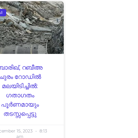
സി
ബാരിഖ്, റബീഅ
ചുരം റോഡിൽ
മലയിടിച്ചിൽ:
ഗതാഗതം
പൂർണമായും
തടസ്സപ്പെട്ടു
cember 15, 2023
8:13
am