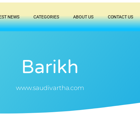
EST NEWS
CATEGORIES
ABOUT US
CONTACT US
Barikh
www.saudivartha.com