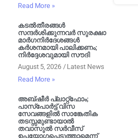
Read More »
കടൽതീരങ്ങൾ
സന്ദർശിക്കുന്നവർ സുരക്ഷാ
മാർഗനിർദേശങ്ങൾ
കർശനമായി പാലിക്കണം;
നിർദ്ദേശവുമായി സൗദി
August 5, 2026
Latest News
Read More »
അബ്ഷീർ പ്ലാറ്റ്‌ഫോം;
പാസ്‌പോർട്ട് വിസ
സേവങ്ങളിൽ സാങ്കേതിക
തടസ്സമുണ്ടായാൽ
തവാസുൽ സർവീസ്
ഉപയോഗപ്പെടുത്താമെന്ന്