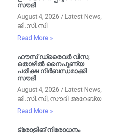
സൗദി
August 4, 2026
Latest News
,
ജി.സി.സി
Read More »
ഹൗസ് ഡ്രൈവർ വിസ;
തൊഴിൽ നൈപുണ്യ
പരീക്ഷ നിർബന്ധമാക്കി
സൗദി
August 4, 2026
Latest News
,
ജി.സി.സി
,
സൗദി അറേബ്യ
Read More »
ട്രോളിങ് നിരോധനം