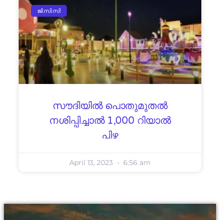
ജി.സി.സി
സൗദിയിൽ പൊതുമുതൽ
നശിപ്പിച്ചാൽ 1,000 റിയാൽ
പിഴ
April 13, 2023
6:56 am