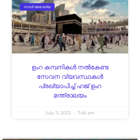
സൗദി അറേബ്യ
ഉംറ കമ്പനികൾ നൽകേണ്ട
സേവന വ്യവസ്ഥകൾ
പ്രഖ്യാപിച്ച് ഹജ് ഉംറ
മന്ത്രാലയം
July 11, 2023
7:46 am