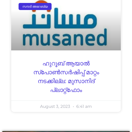
സൗദി അറേബ്യ
ഹുറൂബ് ആയാല്‍
സ്‌പോണ്‍സര്‍ഷിപ്പ് മാറ്റം
നടക്കില്ല: മുസാനിദ്
പ്ലാറ്റ്‌ഫോം
August 3, 2023
6:41 am