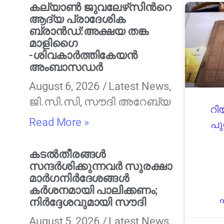
കല്യാണ്‍ ജുവലേഴ്‌സിന്‍റെ
ആദ്യ പ്രാദേശിക
ബ്രാന്‍ഡ്:അക്ഷയ തങ്ക
മാളിഗൈ
-ശിവകാര്‍ത്തികേയൻ
അംബാസഡര്‍
August 6, 2026
Latest News
,
ജി.സി.സി
,
സൗദി അറേബ്യ
റി
Read More »
പു
കടൽതീരങ്ങൾ
സന്ദർശിക്കുന്നവർ സുരക്ഷാ
മാർഗനിർദേശങ്ങൾ
കർശനമായി പാലിക്കണം;
നിർദ്ദേശവുമായി സൗദി
August 5, 2026
Latest News