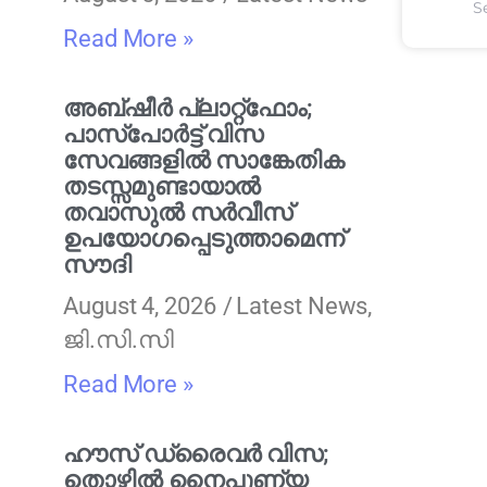
S
Read More »
അബ്ഷീർ പ്ലാറ്റ്‌ഫോം;
പാസ്‌പോർട്ട് വിസ
സേവങ്ങളിൽ സാങ്കേതിക
തടസ്സമുണ്ടായാൽ
തവാസുൽ സർവീസ്
ഉപയോഗപ്പെടുത്താമെന്ന്
സൗദി
August 4, 2026
Latest News
,
ജി.സി.സി
Read More »
ഹൗസ് ഡ്രൈവർ വിസ;
തൊഴിൽ നൈപുണ്യ