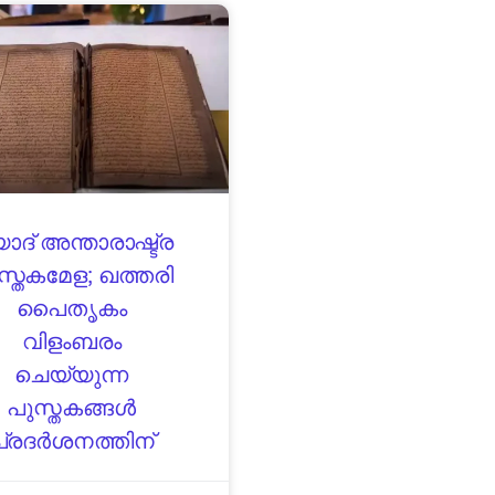
യാദ് അന്താരാഷ്ട്ര
സ്തകമേള; ഖത്തരി
പൈതൃകം
വിളംബരം
ചെയ്യുന്ന
പുസ്തകങ്ങൾ
പ്രദർശനത്തിന്