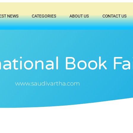
EST NEWS
CATEGORIES
ABOUT US
CONTACT US
national Book Fa
www.saudivartha.com