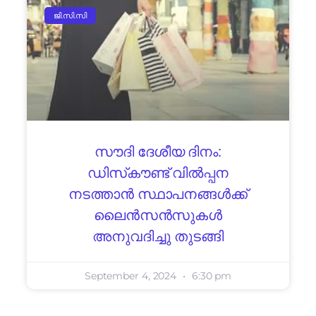
ജി.സി.സി
സൗദി ദേശീയ ദിനം:
ഡിസ്‌കൗണ്ട് വിൽപ്പന
നടത്താൻ സ്ഥാപനങ്ങൾക്ക്
ലൈൻസൻസുകൾ
അനുവദിച്ചു തുടങ്ങി
September 4, 2024
6:30 pm