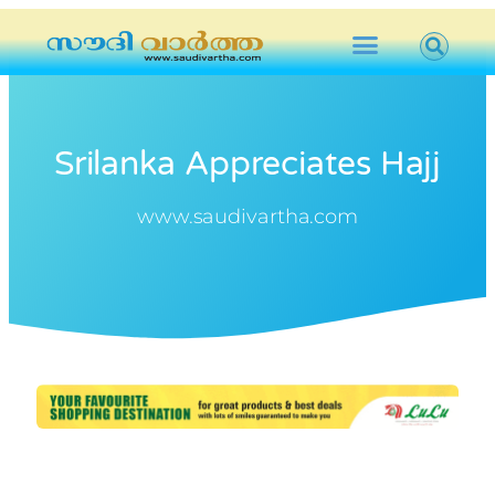
Srilanka Appreciates Hajj
www.saudivartha.com