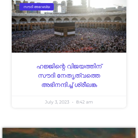
സൗദി അറേബ്യ
ഹജ്ജിന്റെ വിജയത്തിന്
സൗദി നേതൃത്വത്തെ
അഭിനന്ദിച്ച് ശ്രീലങ്ക
July 3, 2023
8:42 am