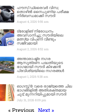
ഹൗസ് ഡ്രൈവർ വിസ;
തൊഴിൽ നൈപുണ്യ പരീക്ഷ
നിർബന്ധമാക്കി സൗദി
August 4, 2026
9:56 am
ട്രോളിങ് നിരോധനം
അവസാനിച്ചു; സൗദിയിലെ
മത്സ്യ വിപണി വീണ്ടും
സജീവമായി
August 2, 2026
8:52 am
അന്താരാഷ്ട്ര നഗര
ആസൂത്രണ പദ്ധതിയുടെ
ഭാഗമായി സൗദി കിഴക്കൻ
പ്രവിശ്യയിലെ നഗരങ്ങൾ
August 1, 2026
9:38 am
ഓഗസ്റ്റ് 8 വരെ രാജ്യത്തെ ചില
ഭാഗങ്ങളിൽ അതിശക്തമായ
ചൂട്; മുന്നറിയിപ്പുമായി സൗദി
July 31, 2026
8:09 pm
« Previous
Next »