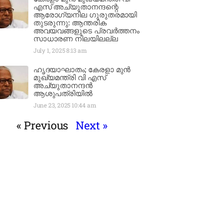
എസ് അച്യുതാനന്ദന്റെ
ആരോഗ്യനില ഗുരുതരമായി
തുടരുന്നു: ആന്തരിക
അവയവങ്ങളുടെ പ്രവർത്തനം
സാധാരണ നിലയിലല്ല
July 1, 2025
8:13 am
ഹൃദയാഘാതം; കേരളാ മുൻ
മുഖ്യമന്ത്രി വി എസ്
അച്യുതാനന്ദൻ
ആശുപത്രിയിൽ
June 23, 2025
10:44 am
« Previous
Next »