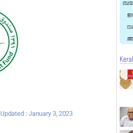
സൗദ
ഇന
ma
ആ
Kera
Updated : January 3, 2023