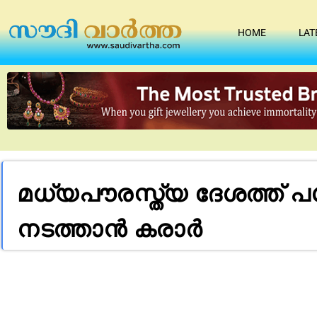
HOME
LAT
മധ്യപൗരസ്ത്യ ദേശത്ത് 
നടത്താൻ കരാർ