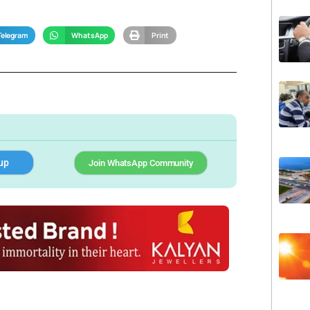
Telegram
WhatsApp
Print
up
Join WhatsApp Community