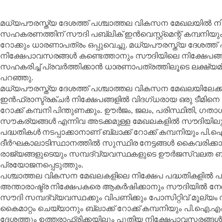
മധ്യപൗരസ്ത്യ ദേശത്ത് പശ്ചാത്തല വികസന മേഖലയിൽ നി
സഹകരണത്തിന് സൗദി പബ്ലിക് ഇൻവെസ്റ്റ്‌മെന്റ് കമ്പനിയു
റോക്കും ധാരണാപത്രം ഒപ്പുവെച്ചു. മധ്യപൗരസ്ത്യ ദേശത്
നിക്ഷേപാവസരങ്ങൾ കണ്ടെത്താനും സൗദിയിലെ നിക്ഷേപങ
സഹകരിച്ച് പ്രവർത്തിക്കാൻ ധാരണാപത്രത്തിലൂടെ ലക്ഷ്യമിടുന
പറഞ്ഞു.
മധ്യപൗരസ്ത്യ ദേശത്ത് പശ്ചാത്തല വികസന മേഖലയിലേക്ക് 
ഇൻഫ്രാസ്ട്രക്ചർ നിക്ഷേപങ്ങളിൽ വിദഗ്ധരായ ഒരു ടീമിനെ
റോക്ക് കമ്പനി പിന്തുണക്കും. ഊർജം, ജലം, പരിസ്ഥിതി, ഗ
സൗകര്യങ്ങൾ എന്നിവ അടക്കമുള്ള മേഖലകളിൽ സൗദിയിലും 
പദ്ധതികൾ നടപ്പാക്കാനാണ് ബ്ലാക്ക് റോക്ക് കമ്പനിയും പി.
ദീർഘകാലാടിസ്ഥാനത്തിൽ സുസ്ഥിര നേട്ടങ്ങൾ കൈവരിക
രാജ്യങ്ങളുടെയും സമ്പദ്‌വ്യവസ്ഥകളുടെ ഊർജസ്വലത ബ്ല
പ്രയോജനപ്പെടുത്തും.
പശ്ചാത്തല വികസന മേഖലകളിലെ നിക്ഷേപ പദ്ധതികളിൽ പങ്ക
അന്താരാഷ്ട്ര നിക്ഷേപകരെ ആകർഷിക്കാനും സൗദിയിൽ നേരിട്
സൗദി സമ്പദ്‌വ്യവസ്ഥക്കും വിപണിക്കും പോസിറ്റിവ് മൂല
കൈമാറ്റം ചെയ്യാനും ബ്ലാക്ക് റോക്ക് കമ്പനിയും പി.ഐ.എഫും
ദേശത്തും ഉത്തരാഫ്രിക്കയിലും പുതിയ നിക്ഷേപാവസരങ്ങ