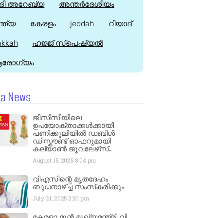
ി അറേബ്യ
അന്തർദേശീയം
്ത്യ
കേരളം
jeddah
റിയാദ്
kkah
ഹജ്ജ്‌ സ്പെഷ്യൽ
രോഗ്യം
la News
ജിസിസിയിലെ
ഉപയോക്താക്കൾക്കായി
പണിക്കൂലിയിൽ ഡബിൾ
ഡിസ്കൗണ്ട് ഓഫറുമായി
കല്യാൺ ജൂവലേഴ്‌സ്..
August 15, 2025
8:04 pm
വിഎസിന്റെ മൃതദേഹം
ബുധനാഴ്ച്ച സംസ്‌കരിക്കും
July 21, 2025
2:30 pm
കേരളാ മുൻ മുഖ്യമന്ത്രി വി