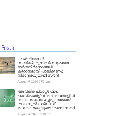
 Posts
കടൽതീരങ്ങൾ
സന്ദർശിക്കുന്നവർ സുരക്ഷാ
മാർഗനിർദേശങ്ങൾ
കർശനമായി പാലിക്കണം;
നിർദ്ദേശവുമായി സൗദി
August 5, 2026
7:59 pm
അബ്ഷീർ പ്ലാറ്റ്‌ഫോം;
പാസ്‌പോർട്ട് വിസ സേവങ്ങളിൽ
സാങ്കേതിക തടസ്സമുണ്ടായാൽ
തവാസുൽ സർവീസ്
ഉപയോഗപ്പെടുത്താമെന്ന് സൗദി
August 4, 2026
12:18 pm