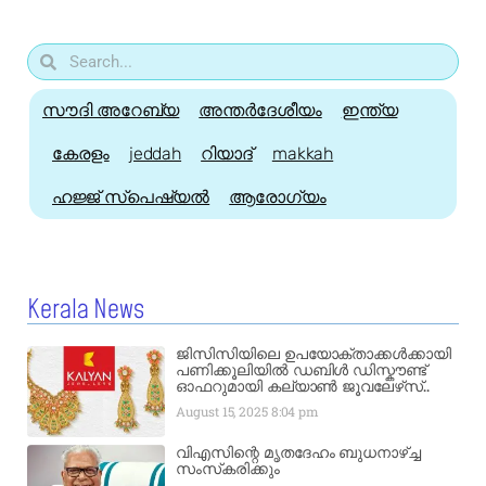
സൗദി അറേബ്യ
അന്തർദേശീയം
ഇന്ത്യ
കേരളം
jeddah
റിയാദ്
makkah
ഹജ്ജ്‌ സ്പെഷ്യൽ
ആരോഗ്യം
Kerala News
ജിസിസിയിലെ ഉപയോക്താക്കൾക്കായി
പണിക്കൂലിയിൽ ഡബിൾ ഡിസ്കൗണ്ട്
ഓഫറുമായി കല്യാൺ ജൂവലേഴ്‌സ്..
August 15, 2025
8:04 pm
വിഎസിന്റെ മൃതദേഹം ബുധനാഴ്ച്ച
സംസ്‌കരിക്കും