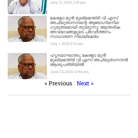
July 21, 2025
2:30 pm
കേരളാ മുൻ മുഖ്യമന്ത്രി വി എസ്
അച്യുതാനന്ദന്റെ ആരോഗ്യനില
ഗുരുതരമായി തുടരുന്നു: ആന്തരിക
അവയവങ്ങളുടെ പ്രവർത്തനം
സാധാരണ നിലയിലല്ല
July 1, 2025
8:13 am
ഹൃദയാഘാതം; കേരളാ മുൻ
മുഖ്യമന്ത്രി വി എസ് അച്യുതാനന്ദൻ
ആശുപത്രിയിൽ
June 23, 2025
10:44 am
« Previous
Next »