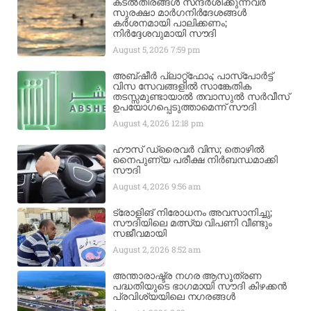
കടൽതീരങ്ങൾ സന്ദർശിക്കുന്നവർ
സുരക്ഷാ മാർഗനിർദേശങ്ങൾ
കർശനമായി പാലിക്കണം;
നിർദ്ദേശവുമായി സൗദി
August 5, 2026
7:59 pm
അബ്ഷീർ പ്ലാറ്റ്‌ഫോം; പാസ്‌പോർട്ട്
വിസ സേവങ്ങളിൽ സാങ്കേതിക
തടസ്സമുണ്ടായാൽ തവാസുൽ സർവീസ്
ഉപയോഗപ്പെടുത്താമെന്ന് സൗദി
August 4, 2026
12:18 pm
ഹൗസ് ഡ്രൈവർ വിസ; തൊഴിൽ
നൈപുണ്യ പരീക്ഷ നിർബന്ധമാക്കി
സൗദി
August 4, 2026
9:56 am
ട്രോളിങ് നിരോധനം അവസാനിച്ചു;
സൗദിയിലെ മത്സ്യ വിപണി വീണ്ടും
സജീവമായി
August 2, 2026
8:52 am
അന്താരാഷ്ട്ര നഗര ആസൂത്രണ
പദ്ധതിയുടെ ഭാഗമായി സൗദി കിഴക്കൻ
പ്രവിശ്യയിലെ നഗരങ്ങൾ