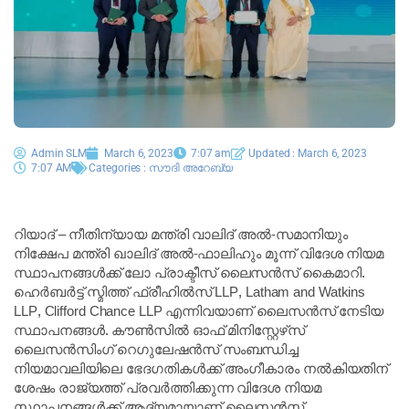
Admin SLM
March 6, 2023
7:07 am
Updated : March 6, 2023
7:07 AM
Categories :
സൗദി അറേബ്യ
റിയാദ് – നീതിന്യായ മന്ത്രി വാലിദ് അൽ-സമാനിയും
നിക്ഷേപ മന്ത്രി ഖാലിദ് അൽ-ഫാലിഹും മൂന്ന് വിദേശ നിയമ
സ്ഥാപനങ്ങൾക്ക് ലോ പ്രാക്ടീസ് ലൈസൻസ് കൈമാറി.
ഹെർബർട്ട് സ്മിത്ത് ഫ്രീഹിൽസ് LLP, Latham and Watkins
LLP, Clifford Chance LLP എന്നിവയാണ് ലൈസൻസ് നേടിയ
സ്ഥാപനങ്ങൾ. കൗൺസിൽ ഓഫ് മിനിസ്റ്റേഴ്‌സ്
ലൈസൻസിംഗ് റെഗുലേഷൻസ് സംബന്ധിച്ച
നിയമാവലിയിലെ ഭേദഗതികൾക്ക് അംഗീകാരം നൽകിയതിന്
ശേഷം രാജ്യത്ത് പ്രവർത്തിക്കുന്ന വിദേശ നിയമ
സ്ഥാപനങ്ങൾക്ക് ആദ്യമായാണ് ലൈസൻസ്