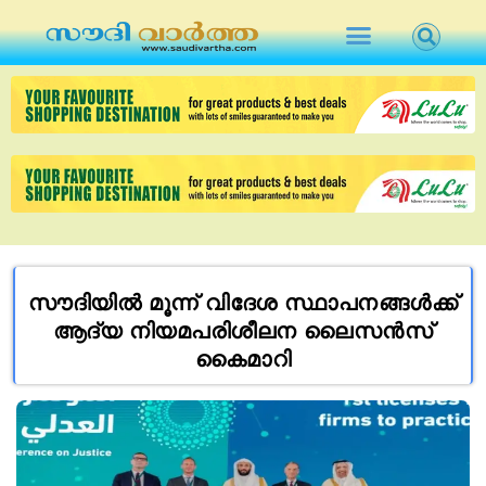
സൗദിയിൽ മൂന്ന് വിദേശ സ്ഥാപനങ്ങൾക്ക്
ആദ്യ നിയമപരിശീലന ലൈസൻസ്
കൈമാറി