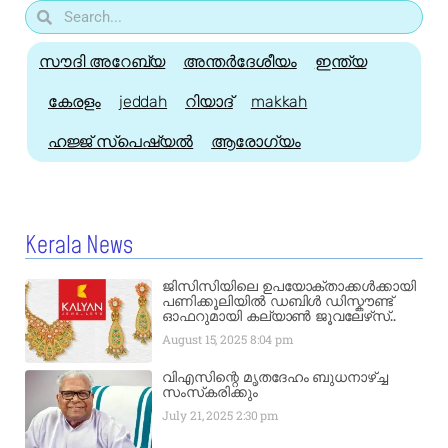
സൗദി അറേബ്യ
അന്തർദേശീയം
ഇന്ത്യ
കേരളം
jeddah
റിയാദ്
makkah
ഹജ്ജ്‌ സ്പെഷ്യൽ
ആരോഗ്യം
Kerala News
ജിസിസിയിലെ ഉപയോക്താക്കൾക്കായി
പണിക്കൂലിയിൽ ഡബിൾ ഡിസ്കൗണ്ട്
ഓഫറുമായി കല്യാൺ ജൂവലേഴ്‌സ്..
August 15, 2025
8:04 pm
വിഎസിന്റെ മൃതദേഹം ബുധനാഴ്ച്ച
സംസ്‌കരിക്കും
July 21, 2025
2:30 pm