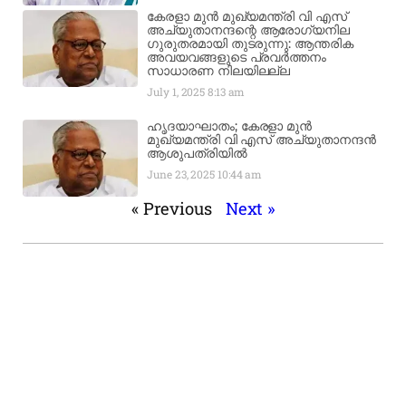
കേരളാ മുൻ മുഖ്യമന്ത്രി വി എസ്
അച്യുതാനന്ദന്റെ ആരോഗ്യനില
ഗുരുതരമായി തുടരുന്നു: ആന്തരിക
അവയവങ്ങളുടെ പ്രവർത്തനം
സാധാരണ നിലയിലല്ല
July 1, 2025
8:13 am
ഹൃദയാഘാതം; കേരളാ മുൻ
മുഖ്യമന്ത്രി വി എസ് അച്യുതാനന്ദൻ
ആശുപത്രിയിൽ
June 23, 2025
10:44 am
« Previous
Next »