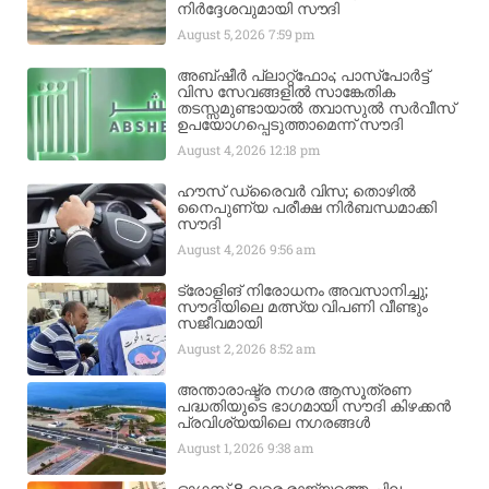
നിർദ്ദേശവുമായി സൗദി
August 5, 2026
7:59 pm
അബ്ഷീർ പ്ലാറ്റ്‌ഫോം; പാസ്‌പോർട്ട്
വിസ സേവങ്ങളിൽ സാങ്കേതിക
തടസ്സമുണ്ടായാൽ തവാസുൽ സർവീസ്
ഉപയോഗപ്പെടുത്താമെന്ന് സൗദി
August 4, 2026
12:18 pm
ഹൗസ് ഡ്രൈവർ വിസ; തൊഴിൽ
നൈപുണ്യ പരീക്ഷ നിർബന്ധമാക്കി
സൗദി
August 4, 2026
9:56 am
ട്രോളിങ് നിരോധനം അവസാനിച്ചു;
സൗദിയിലെ മത്സ്യ വിപണി വീണ്ടും
സജീവമായി
August 2, 2026
8:52 am
അന്താരാഷ്ട്ര നഗര ആസൂത്രണ
പദ്ധതിയുടെ ഭാഗമായി സൗദി കിഴക്കൻ
പ്രവിശ്യയിലെ നഗരങ്ങൾ
August 1, 2026
9:38 am