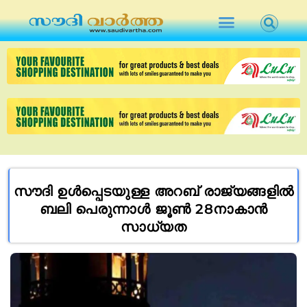
സൗദി ഉൾപ്പെടയുള്ള അറബ് രാജ്യങ്ങളിൽ
ബലി പെരുന്നാൾ ജൂൺ 28നാകാൻ
സാധ്യത