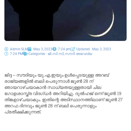
Admin SLM
May 3, 2023
7:24 pm
Updated : May 3, 2023
7:24 PM
Categories :
ജി.സി.സി
,
സൗദി അറേബ്യ
ജിദ്ദ – സൗദിയും യു.എ.ഇയും ഉൾപ്പെടയുള്ള അറബ്
രാജ്യങ്ങളിൽ ബലി പെരുന്നാൾ ജൂൺ 28 ന്
ഞായറാഴ്ചയാകാൻ സാധ്യതയുള്ളതായി ചില
ഗോളശാസ്ത്ര വിദഗ്ധർ അറിയിച്ചു. ദുൽഹജ് ഒന്ന് ജൂൺ 19
തിങ്കളാഴ്ചയാകും. ഇതിന്റെ അടിസ്ഥാനത്തിലാണ് ജൂൺ 27
അറഫ ദിനവും ജൂൺ 28 ന് ബലി പെരുന്നാളും
പ്രതീക്ഷിക്കുന്നത്.