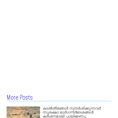
More Posts
കടൽതീരങ്ങൾ സന്ദർശിക്കുന്നവർ
സുരക്ഷാ മാർഗനിർദേശങ്ങൾ
കർശനമായി പാലിക്കണം;