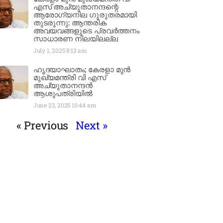
എസ് അച്യുതാനന്ദന്റെ
ആരോഗ്യനില ഗുരുതരമായി
തുടരുന്നു: ആന്തരിക
അവയവങ്ങളുടെ പ്രവർത്തനം
സാധാരണ നിലയിലല്ല
July 1, 2025
8:13 am
ഹൃദയാഘാതം; കേരളാ മുൻ
മുഖ്യമന്ത്രി വി എസ്
അച്യുതാനന്ദൻ
ആശുപത്രിയിൽ
June 23, 2025
10:44 am
« Previous
Next »