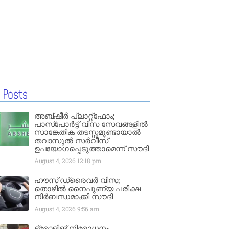
 Posts
അബ്ഷീർ പ്ലാറ്റ്‌ഫോം;
പാസ്‌പോർട്ട് വിസ സേവങ്ങളിൽ
സാങ്കേതിക തടസ്സമുണ്ടായാൽ
തവാസുൽ സർവീസ്
ഉപയോഗപ്പെടുത്താമെന്ന് സൗദി
August 4, 2026
12:18 pm
ഹൗസ് ഡ്രൈവർ വിസ;
തൊഴിൽ നൈപുണ്യ പരീക്ഷ
നിർബന്ധമാക്കി സൗദി
August 4, 2026
9:56 am
ട്രോളിങ് നിരോധനം