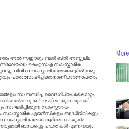
More
 ഹൈതം അൽ സഈദും ബദർ ബിൻ അബ്ദുല്ല
ന്ത്രാലയവും കെഎസ്എ സാംസ്കാരിക
പുവച്ചു. വിവിധ സാംസ്കാരിക മേഖലകളിൽ ഇരു
റവും പ്രോത്സാഹിപ്പിക്കാനാണ് ധാരണാപത്രം
നയങ്ങളും സംബന്ധിച്ച വൈദഗ്ധ്യം കൈമാറ്റം
ോ കൺവെൻഷനുകൾ നടപ്പിലാക്കുന്നതുമായി
ം സംഘടിപ്പിക്കുന്ന സാംസ്കാരിക
ുക, സാംസ്കാരിക ഏജൻസികളും ബുദ്ധിജീവികളും
്ന സാംസ്കാരിക മേഖലകളിലെ സംയുക്ത
മായി ബന്ധപ്പെട്ട പദ്ധതികൾ എന്നിവയും