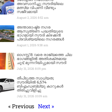
അവസാനിച്ചു; സൗദിയിലെ
മത്സ്യ വിപണി വീണ്ടും
സജീവമായി
August 2, 2026
8:52 am
അന്താരാഷ്ട്ര നഗര
ആസൂത്രണ പദ്ധതിയുടെ
ഭാഗമായി സൗദി കിഴക്കൻ
പ്രവിശ്യയിലെ നഗരങ്ങൾ
August 1, 2026
9:38 am
ഓഗസ്റ്റ് 8 വരെ രാജ്യത്തെ ചില
ഭാഗങ്ങളിൽ അതിശക്തമായ
ചൂട്; മുന്നറിയിപ്പുമായി സൗദി
July 31, 2026
8:09 pm
തീപിടുത്ത സാധ്യത;
സൗദിയിൽ 6,574
ബിഎംഡബ്ല്യു കാറുകൾ
തിരിച്ചുവിളിച്ചു
July 31, 2026
10:09 am
« Previous
Next »