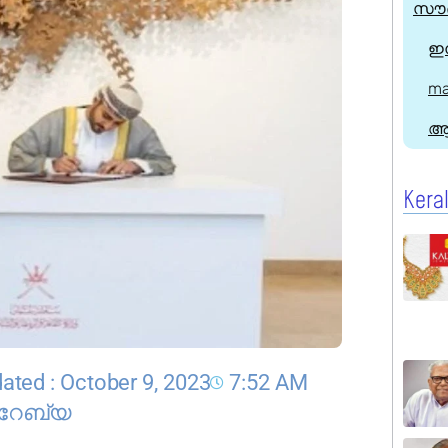
സൗദ
ഇന
ma
ആ
Kera
ated : October 9, 2023
7:52 AM
റേബ്യ