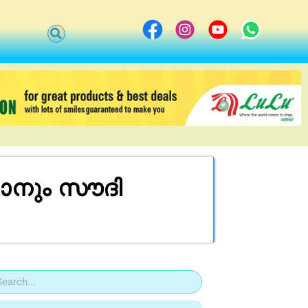
മാനും സൗദി