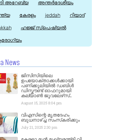
ി അറേബ്യ
അന്തർദേശീയം
്ത്യ
കേരളം
jeddah
റിയാദ്
kkah
ഹജ്ജ്‌ സ്പെഷ്യൽ
രോഗ്യം
la News
ജിസിസിയിലെ
ഉപയോക്താക്കൾക്കായി
പണിക്കൂലിയിൽ ഡബിൾ
ഡിസ്കൗണ്ട് ഓഫറുമായി
കല്യാൺ ജൂവലേഴ്‌സ്..
August 15, 2025
8:04 pm
വിഎസിന്റെ മൃതദേഹം
ബുധനാഴ്ച്ച സംസ്‌കരിക്കും
July 21, 2025
2:30 pm
കേരളാ മുൻ മുഖ്യമന്ത്രി വി