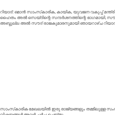
റിയാദ്: ഒമാൻ സാംസ്‌കാരിക, കായിക, യുവജന വകുപ്പ് മന
ഹൈതം അൽ സെയ്ദിന്റെ സന്ദർശനത്തിന്റെ ഭാഗമായി, സൗദ
അബ്ദുല്ല അൽ സൗദ് രാജകുമാരനുമായി ഞായറാഴ്ച റിയാദ
സാംസ്‌കാരിക മേഖലയിൽ ഇരു രാജ്യങ്ങളും തമ്മിലുള്ള 
വിഷയങ്ങൾ അവർ ചർച്ച ചെയ്തു.