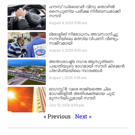
ഹൗസ് ഡ്രൈവർ വിസ; തൊഴിൽ
നൈപുണ്യ പരീക്ഷ നിർബന്ധമാക്കി
സൗദി
August 4, 2026
9:56 am
ട്രോളിങ് നിരോധനം അവസാനിച്ചു;
സൗദിയിലെ മത്സ്യ വിപണി വീണ്ടും
സജീവമായി
August 2, 2026
8:52 am
അന്താരാഷ്ട്ര നഗര ആസൂത്രണ
പദ്ധതിയുടെ ഭാഗമായി സൗദി കിഴക്കൻ
പ്രവിശ്യയിലെ നഗരങ്ങൾ
August 1, 2026
9:38 am
ഓഗസ്റ്റ് 8 വരെ രാജ്യത്തെ ചില
ഭാഗങ്ങളിൽ അതിശക്തമായ ചൂട്;
മുന്നറിയിപ്പുമായി സൗദി
July 31, 2026
8:09 pm
« Previous
Next »