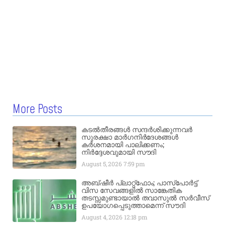
More Posts
കടൽതീരങ്ങൾ സന്ദർശിക്കുന്നവർ
സുരക്ഷാ മാർഗനിർദേശങ്ങൾ
കർശനമായി പാലിക്കണം;
നിർദ്ദേശവുമായി സൗദി
August 5, 2026
7:59 pm
അബ്ഷീർ പ്ലാറ്റ്‌ഫോം; പാസ്‌പോർട്ട്
വിസ സേവങ്ങളിൽ സാങ്കേതിക
തടസ്സമുണ്ടായാൽ തവാസുൽ സർവീസ്
ഉപയോഗപ്പെടുത്താമെന്ന് സൗദി
August 4, 2026
12:18 pm