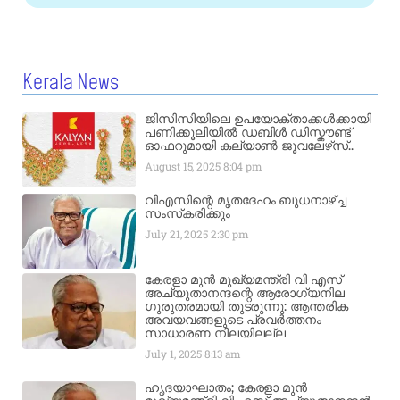
Kerala News
ജിസിസിയിലെ ഉപയോക്താക്കൾക്കായി
പണിക്കൂലിയിൽ ഡബിൾ ഡിസ്കൗണ്ട്
ഓഫറുമായി കല്യാൺ ജൂവലേഴ്‌സ്..
August 15, 2025
8:04 pm
വിഎസിന്റെ മൃതദേഹം ബുധനാഴ്ച്ച
സംസ്‌കരിക്കും
July 21, 2025
2:30 pm
കേരളാ മുൻ മുഖ്യമന്ത്രി വി എസ്
അച്യുതാനന്ദന്റെ ആരോഗ്യനില
ഗുരുതരമായി തുടരുന്നു: ആന്തരിക
അവയവങ്ങളുടെ പ്രവർത്തനം
സാധാരണ നിലയിലല്ല
July 1, 2025
8:13 am
ഹൃദയാഘാതം; കേരളാ മുൻ