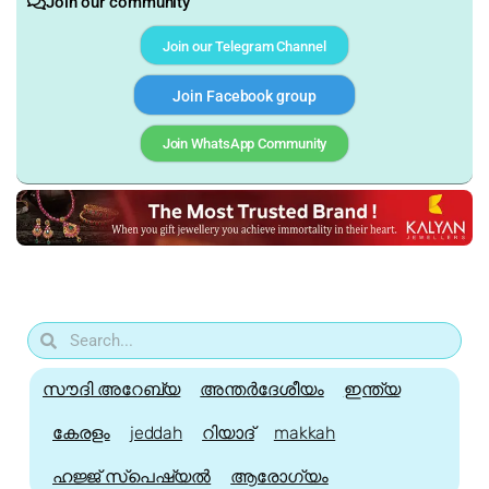
Join our community
Join our Telegram Channel
Join Facebook group
Join WhatsApp Community
സൗദി അറേബ്യ
അന്തർദേശീയം
ഇന്ത്യ
കേരളം
jeddah
റിയാദ്
makkah
ഹജ്ജ്‌ സ്പെഷ്യൽ
ആരോഗ്യം