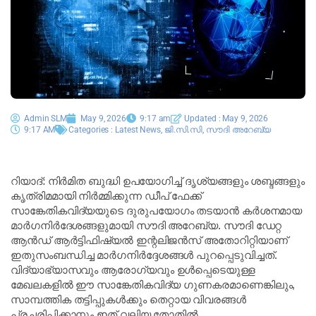
Admin SLM
May 9, 2026
9:17 am
Updated : May 9, 2026
9:17 AM
Categories :
Latest News
,
ജി.സി.സി
,
സൗദി അറേബ്യ
റിയാദ്: നിർമിത ബുദ്ധി ഉപയോഗിച്ച് ദൃശ്യങ്ങളും ശബ്ദങ്ങളും
കൃത്രിമമായി നിർമ്മിക്കുന്ന ഡീപ് ഫേക്ക്
സാങ്കേതികവിദ്യയുടെ ദുരുപയോഗം തടയാൻ കർശനമായ
മാർഗനിർദേശങ്ങളുമായി സൗദി അറേബ്യ. സൗദി ഡേറ്റ
ആൻഡ് ആർട്ടിഫിഷ്യൽ ഇന്റലിജൻസ് അതോറിറ്റിയാണ്
ഇതുസംബന്ധിച്ച മാർഗനിർദ്ദേശങ്ങൾ പുറപ്പെടുവിച്ചത്.
വിദ്യാഭ്യാസവും ആരോഗ്യവും ഉൾപ്പെടെയുള്ള
മേഖലകളിൽ ഈ സാങ്കേതികവിദ്യ ഗുണകരമാണെങ്കിലും,
സാമ്പത്തിക തട്ടിപ്പുകൾക്കും തെറ്റായ വിവരങ്ങൾ
പ്രചരിപ്പിക്കാനും ഇത് വലിയ തോതിൽ