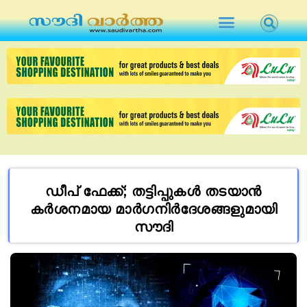
ഡീപ് ഫേക്ക്; തട്ടിപ്പുകൾ തടയാൻ
കർശനമായ മാർഗനിർദേശങ്ങളുമായി
സൗദി