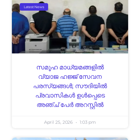
Latest News
സമൂഹ മാധ്യമങ്ങളിൽ
വ്യാജ ഹജ്ജ് സേവന
പരസ്യങ്ങൾ; സൗദിയിൽ
പ്രവാസികൾ ഉൾപ്പെടെ
അഞ്ച് പേർ അറസ്റ്റിൽ
April 25, 2026
1:03 pm