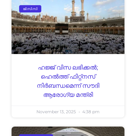
ജി.സി.സി
ഹജ്ജ് വിസ ലഭിക്കൽ;
ഹെൽത്ത് ഫിറ്റ്നസ്
നിർബന്ധമെന്ന് സൗദി
ആരോഗ്യ മന്ത്രി
November 13, 2025
4:38 pm