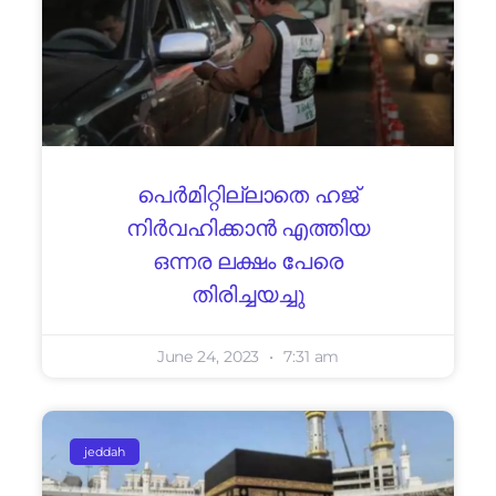
പെര്‍മിറ്റില്ലാതെ ഹജ്
നിര്‍വഹിക്കാന്‍ എത്തിയ
ഒന്നര ലക്ഷം പേരെ
തിരിച്ചയച്ചു
June 24, 2023
7:31 am
jeddah