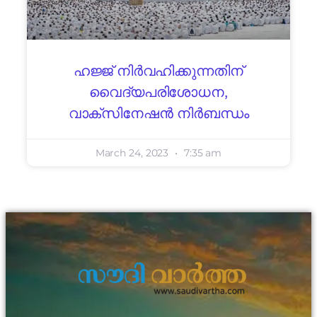
ഹജ്ജ് നിർവഹിക്കുന്നതിന്
വൈദ്യപരിശോധന,
വാക്സിനേഷൻ നിർബന്ധം
March 24, 2023
7:35 am