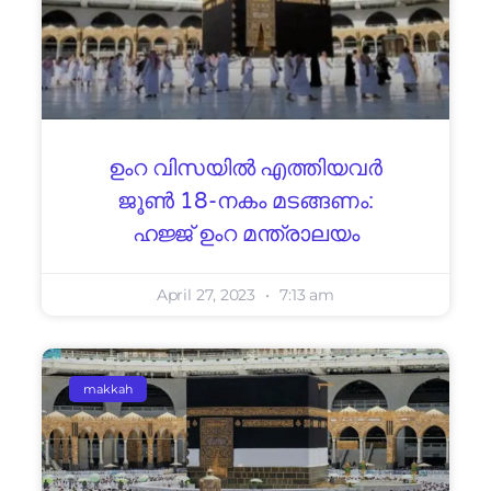
ഉംറ വിസയിൽ എത്തിയവർ
ജൂൺ 18-നകം മടങ്ങണം:
ഹജ്ജ് ഉംറ മന്ത്രാലയം
April 27, 2023
7:13 am
makkah