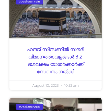
സൗദി അറേബ്യ
ഹജ്ജ് സീസണിൽ സൗദി
വിമാനത്താവളങ്ങൾ 3.2
ദശലക്ഷം യാത്രക്കാർക്ക്
സേവനം നൽകി
August 10, 2023
10:53 am
സൗദി അറേബ്യ