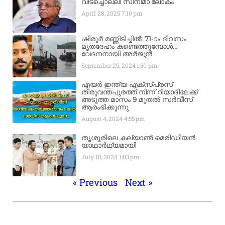
വിടച്ചൊല്ലി സിനിമാ ലോകം
April 28, 2025
7:10 pm
ഷിരൂർ മണ്ണിടിച്ചിൽ: 71-ാം ദിവസം
മൃതദേഹം കണ്ടെത്തുമ്പോൾ…
വേദനനായി അർജുൻ
September 25, 2024
1:50 pm
എയർ ഇന്ത്യ എക്​സ്​പ്രസ്​
തിരുവന്തപുരത്ത് നിന്ന്​ റിയാദിലേക്ക്
അടുത്ത മാസം 9 മുതൽ സർവീസ്
ആരംഭിക്കുന്നു
August 4, 2024
4:55 pm
തൃശൂരിലെ കല്യാൺ മെരിഡിയൻ
യാഥാർഥ്യമായി
July 10, 2024
1:03 pm
« Previous
Next »