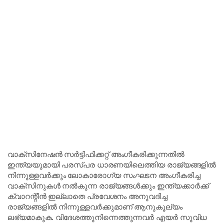
വാക്‌സിനേഷൻ സർട്ടിഫിക്കറ്റ് അംഗീകരിക്കുന്നതിൽ
ഇന്ത്യയുമായി പരസ്പര ധാരണയിലെത്തിയ രാജ്യങ്ങളിൽ
നിന്നുള്ളവർക്കും ലോകാരോഗ്യ സംഘടന അംഗീകരിച്ച
വാക്‌സിനുകൾ നൽകുന്ന രാജ്യങ്ങൾക്കും ഇന്ത്യക്കാർക്ക്
ക്വാറന്റീൻ ഇല്ലാതെ പ്രവേശനം അനുവദിച്ച
രാജ്യങ്ങളിൽ നിന്നുള്ളവർക്കുമാണ് ആനുകൂല്യം
ലഭ്യമാകുക. വിദേശത്തുനിന്നെത്തുന്നവർ എയർ സുവിധ