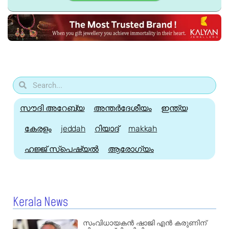
സൗദി അറേബ്യ
അന്തർദേശീയം
ഇന്ത്യ
കേരളം
jeddah
റിയാദ്
makkah
ഹജ്ജ്‌ സ്പെഷ്യൽ
ആരോഗ്യം
Kerala News
സംവിധായകൻ ഷാജി എൻ കരുണിന്