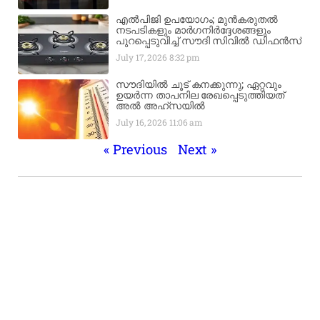
എൽപിജി ഉപയോഗം; മുൻകരുതൽ
നടപടികളും മാർഗനിർദ്ദേശങ്ങളും
പുറപ്പെടുവിച്ച് സൗദി സിവിൽ ഡിഫൻസ്
July 17, 2026
8:32 pm
സൗദിയിൽ ചൂട് കനക്കുന്നു; ഏറ്റവും
ഉയർന്ന താപനില രേഖപ്പെടുത്തിയത്
അൽ അഹ്‌സയിൽ
July 16, 2026
11:06 am
« Previous
Next »