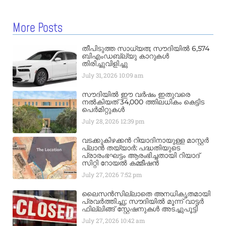
More Posts
തീപിടുത്ത സാധ്യത; സൗദിയിൽ 6,574
ബിഎംഡബ്ല്യു കാറുകൾ
തിരിച്ചുവിളിച്ചു
July 31, 2026
10:09 am
സൗദിയിൽ ഈ വർഷം ഇതുവരെ
നൽകിയത് 34,000 ത്തിലധികം കെട്ടിട
പെർമിറ്റുകൾ
July 28, 2026
12:39 pm
വടക്കുകിഴക്കൻ റിയാദിനായുള്ള മാസ്റ്റർ
പ്ലാൻ തയ്യാർ: പദ്ധതിയുടെ
പ്രാരംഭഘട്ടം ആരംഭിച്ചതായി റിയാദ്
സിറ്റി റോയൽ കമ്മീഷൻ
July 27, 2026
7:52 pm
ലൈസൻസില്ലാതെ അനധികൃതമായി
പ്രവർത്തിച്ചു; സൗദിയിൽ മൂന്ന് വാട്ടർ
ഫില്ലിങ്ങ് സ്റ്റേഷനുകൾ അടച്ചുപൂട്ടി
July 27, 2026
10:42 am