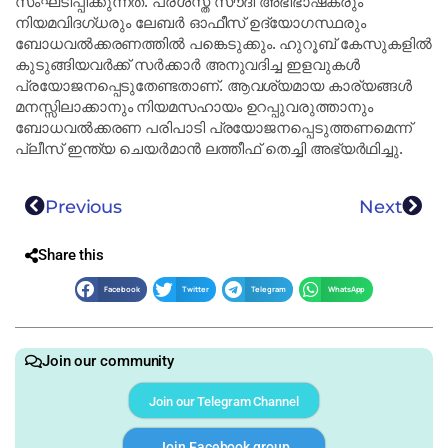
സംഘടിപ്പിക്കുന്നത്. പ്രശസ്ത സൗദി അഭിഭാഷകരും
നിയമവിദഗ്ധരും ലേബര്‍ ഓഫീസ് ഉദ്യോഗസ്ഥരും
ബോധവല്‍ക്കരണത്തിൽ പങ്കെടുക്കും. ഹുറൂബ് കേസുകളില്‍
കുടുങ്ങിയവര്‍ക്ക് സര്‍ക്കാര്‍ അനുവദിച്ച ഇളവുകൾ
പ്രയോജനപ്പെടുതേണ്ടതാണ്. ആവശ്യമായ കാര്യങ്ങള്‍
മനസ്സിലാക്കാനും നിയമസഹായം ഉറപ്പുവരുത്താനും
ബോധവല്‍ക്കരണ പരിപാടി പ്രയോജനപ്പെടുത്തണമെന്ന്
പ്ലീസ് ഇന്ത്യ ചെയര്‍മാന്‍ ലത്തീഫ് തെച്ചി അഭ്യര്‍ഥിച്ചു.
Previous
Next
Share this
Facebook
Twitter
Telegram
WhatsApp
Join our community
Join our Telegram Channel
Join Facebook group