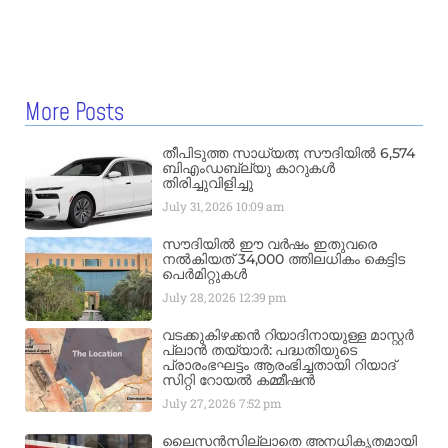
More Posts
തീപിടുത്ത സാധ്യത; സൗദിയിൽ 6,574
ബിഎംഡബ്ല്യു കാറുകൾ
തിരിച്ചുവിളിച്ചു
July 31, 2026
10:09 am
സൗദിയിൽ ഈ വർഷം ഇതുവരെ
നൽകിയത് 34,000 ത്തിലധികം കെട്ടിട
പെർമിറ്റുകൾ
July 28, 2026
12:39 pm
വടക്കുകിഴക്കൻ റിയാദിനായുള്ള മാസ്റ്റർ
പ്ലാൻ തയ്യാർ: പദ്ധതിയുടെ
പ്രാരംഭഘട്ടം ആരംഭിച്ചതായി റിയാദ്
സിറ്റി റോയൽ കമ്മീഷൻ
July 27, 2026
7:52 pm
ലൈസൻസില്ലാതെ അനധികൃതമായി