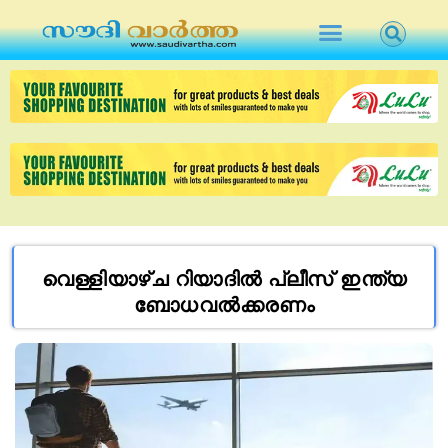
വെള്ളിയാഴ്ച റിയാദിൽ പ്ലീസ് ഇന്ത്യ
ബോധവല്‍ക്കരണം