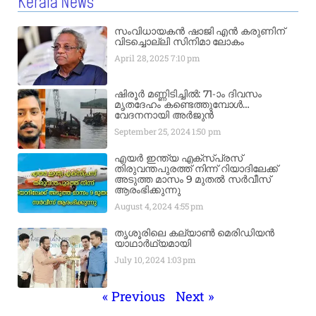
Kerala News
സംവിധായകൻ ഷാജി എൻ കരുണിന്
വിടച്ചൊല്ലി സിനിമാ ലോകം
April 28, 2025
7:10 pm
ഷിരൂർ മണ്ണിടിച്ചിൽ: 71-ാം ദിവസം
മൃതദേഹം കണ്ടെത്തുമ്പോൾ…
വേദനനായി അർജുൻ
September 25, 2024
1:50 pm
എയർ ഇന്ത്യ എക്​സ്​പ്രസ്​
തിരുവന്തപുരത്ത് നിന്ന്​ റിയാദിലേക്ക്
അടുത്ത മാസം 9 മുതൽ സർവീസ്
ആരംഭിക്കുന്നു
August 4, 2024
4:55 pm
തൃശൂരിലെ കല്യാൺ മെരിഡിയൻ
യാഥാർഥ്യമായി
July 10, 2024
1:03 pm
« Previous
Next »