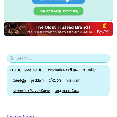
Join WhatsApp Community
സൗദി അറേബ്യ
അന്തർദേശീയം
ഇന്ത്യ
കേരളം
jeddah
റിയാദ്
makkah
ഹജ്ജ്‌ സ്പെഷ്യൽ
ആരോഗ്യം