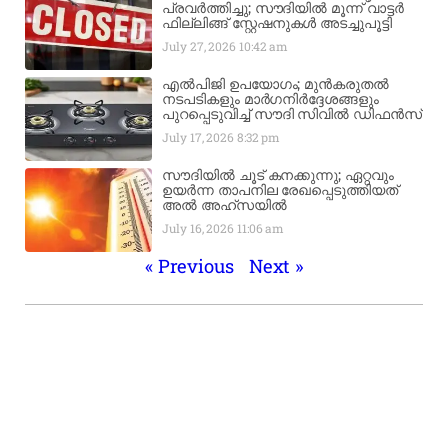
പ്രവർത്തിച്ചു; സൗദിയിൽ മൂന്ന് വാട്ടർ
ഫില്ലിങ്ങ് സ്റ്റേഷനുകൾ അടച്ചുപൂട്ടി
July 27, 2026
10:42 am
എൽപിജി ഉപയോഗം; മുൻകരുതൽ
നടപടികളും മാർഗനിർദ്ദേശങ്ങളും
പുറപ്പെടുവിച്ച് സൗദി സിവിൽ ഡിഫൻസ്
July 17, 2026
8:32 pm
സൗദിയിൽ ചൂട് കനക്കുന്നു; ഏറ്റവും
ഉയർന്ന താപനില രേഖപ്പെടുത്തിയത്
അൽ അഹ്‌സയിൽ
July 16, 2026
11:06 am
« Previous
Next »